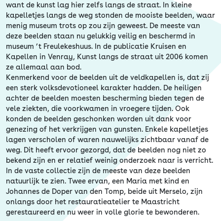
Erfgoed
want de kunst lag hier zelfs langs de straat. In kleine
kapelletjes langs de weg stonden de mooiste beelden, waar
menig museum trots op zou zijn geweest. De meeste van
deze beelden staan nu gelukkig veilig en beschermd in
museum ’t Freulekeshuus. In de publicatie Kruisen en
Kapellen in Venray, Kunst langs de straat uit 2006 komen
ze allemaal aan bod.
Kenmerkend voor de beelden uit de veldkapellen is, dat zij
een sterk volksdevotioneel karakter hadden. De heiligen
achter de beelden moesten bescherming bieden tegen de
vele ziekten, die voorkwamen in vroegere tijden. Ook
konden de beelden geschonken worden uit dank voor
genezing of het verkrijgen van gunsten. Enkele kapelletjes
lagen verscholen of waren nauwelijks zichtbaar vanaf de
weg. Dit heeft ervoor gezorgd, dat de beelden nog niet zo
bekend zijn en er relatief weinig onderzoek naar is verricht.
In de vaste collectie zijn de meeste van deze beelden
natuurlijk te zien. Twee ervan, een Maria met kind en
Johannes de Doper van den Tomp, beide uit Merselo, zijn
onlangs door het restauratieatelier te Maastricht
gerestaureerd en nu weer in volle glorie te bewonderen.