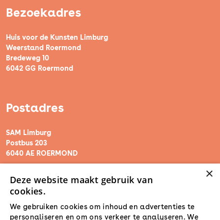
Bezoekadres
Huis voor de Kunsten Limburg
Weerstand Roermond
Bredeweg 10
6042 GG Roermond
Postadres
SAM Limburg
Postbus 203
6040 AE ROERMOND
×
Deze website maakt gebruik van
steunpunt@sam-limburg.nl
cookies.
0475-399281
We gebruiken cookies om inhoud en advertenties te
personaliseren en om ons verkeer te analyseren. We