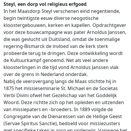
Steyl, een dorp vol religieus erfgoed
In het Maasdorp Steyl verschenen eind negentiende,
begin twintigste eeuw diverse neogotische
kloostergebouwen, kerken en kapellen. Opdrachtgever
voor deze bouwcampagne was pater Arnoldus Janssen,
die was gevlucht uit Duitsland, omdat de toenmalige
regering-Bismarck de invloed van de kerk sterk
probeerde terug te dringen. Deze ontwikkeling wordt
de Kultuurkampf genoemd. Net als veel andere
kloosterlingen in die tijd vond Arnoldus Janssen vlak
over de grens in Nederland onderdak.
Nabij de veerovergang langs de Maas stichtte hij in
1875 het missieseminarie St. Michael en de Societas
Verbi Divini ofwel het Gezelschap van het Goddelijk
Woord. Deze richtte zich op het opleiden en uitzenden
van missiepaters en –broeders. In 1889 volgde de
Congregatie van de Dienaressen van de Heilige Geest
(Servae Spiritus Sanctie), bedoeld voor missiezusters
met specifieke taken in zorg en onderwijs. Vanwege het