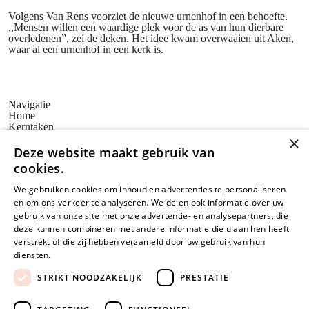
Volgens Van Rens voorziet de nieuwe urnenhof in een behoefte.
,,Mensen willen een waardige plek voor de as van hun dierbare
overledenen”, zei de deken. Het idee kwam overwaaien uit Aken,
waar al een urnenhof in een kerk is.
Navigatie
Home
Kerntaken
Actueel
×
Erfgoedbeleid
Deze website maakt gebruik van
Steunpunten
cookies.
Bezoekadres
Huis voor de Kunsten Limburg
We gebruiken cookies om inhoud en advertenties te personaliseren
Weerstand Roermond
en om ons verkeer te analyseren. We delen ook informatie over uw
Bredeweg 10
6042 GG Roermond
gebruik van onze site met onze advertentie- en analysepartners, die
Postadres
deze kunnen combineren met andere informatie die u aan hen heeft
SAM Limburg
verstrekt of die zij hebben verzameld door uw gebruik van hun
Postbus 203
diensten.
Lees verder
6040 AE ROERMOND
steunpunt@sam-limburg.nl
STRIKT NOODZAKELIJK
PRESTATIE
0475-399281