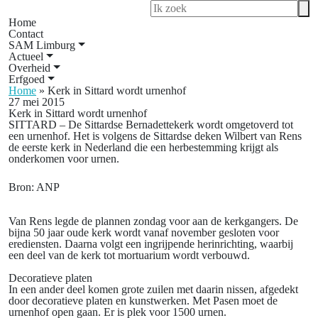
Home
Contact
SAM Limburg
Actueel
Overheid
Erfgoed
Home
»
Kerk in Sittard wordt urnenhof
27 mei 2015
Kerk in Sittard wordt urnenhof
SITTARD – De Sittardse Bernadettekerk wordt omgetoverd tot
een urnenhof. Het is volgens de Sittardse deken Wilbert van Rens
de eerste kerk in Nederland die een herbestemming krijgt als
onderkomen voor urnen.
Bron: ANP
Van Rens legde de plannen zondag voor aan de kerkgangers. De
bijna 50 jaar oude kerk wordt vanaf november gesloten voor
erediensten. Daarna volgt een ingrijpende herinrichting, waarbij
een deel van de kerk tot mortuarium wordt verbouwd.
Decoratieve platen
In een ander deel komen grote zuilen met daarin nissen, afgedekt
door decoratieve platen en kunstwerken. Met Pasen moet de
urnenhof open gaan. Er is plek voor 1500 urnen.