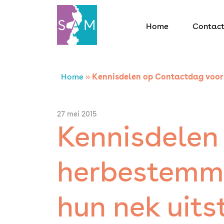
Home
Contac
Home
Home
»
Kennisdelen op Contactdag voor h
Contact
27 mei 2015
Kennisdelen
SAM Limburg
herbestemmer
Actueel
Overheid
hun nek uits