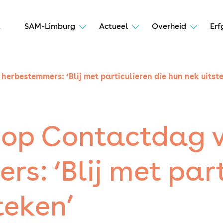
t
SAM-Limburg
Actueel
Overheid
Erf
erbestemmers: ‘Blij met particulieren die hun nek uitst
 op Contactdag 
s: ‘Blij met part
teken’