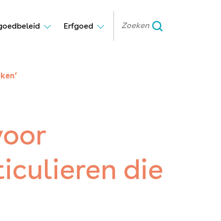
goedbeleid
Erfgoed
eken’
voor
iculieren die