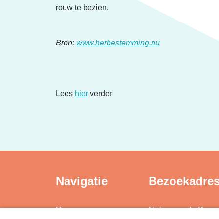
Erfgoed
rouw te bezien.
Bron:
www.herbestemming.nu
Lees
hier
verder
Navigatie
Bezoekadre
Home
Huis voor de Kuns