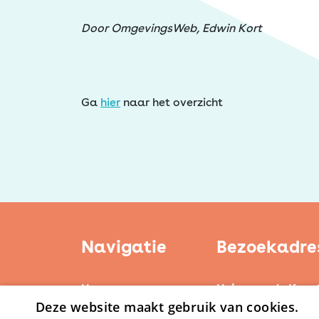
Erfgoed
Door OmgevingsWeb, Edwin Kort
Ga
hier
naar het overzicht
Navigatie
Bezoekadre
Home
Huis voor de Kuns
Deze website maakt gebruik van cookies.
Weerstand Roerm
Kerntaken