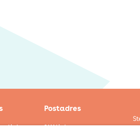
s
Postadres
ten Limburg
SAM Limburg
ond
Postbus 203