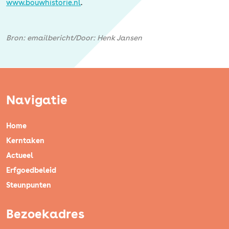
www.bouwhistorie.nl
.
Bron: emailbericht/Door: Henk Jansen
Navigatie
Home
Kerntaken
Actueel
Erfgoedbeleid
Steunpunten
Bezoekadres