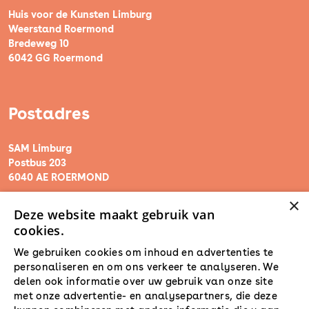
Huis voor de Kunsten Limburg
Weerstand Roermond
Bredeweg 10
6042 GG Roermond
Postadres
SAM Limburg
Postbus 203
6040 AE ROERMOND
×
Deze website maakt gebruik van
steunpunt@sam-limburg.nl
cookies.
0475-399281
We gebruiken cookies om inhoud en advertenties te
personaliseren en om ons verkeer te analyseren. We
delen ook informatie over uw gebruik van onze site
met onze advertentie- en analysepartners, die deze