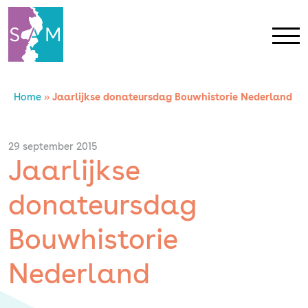
Home
»
Jaarlijkse donateursdag Bouwhistorie Nederland
Home
Contact
29 september 2015
Jaarlijkse
SAM Limburg
donateursdag
Actueel
Bouwhistorie
Nederland
Overheid