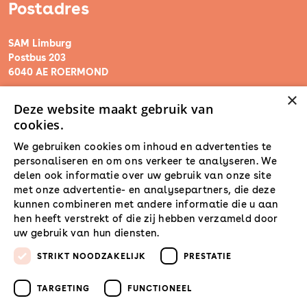
Postadres
SAM Limburg
Postbus 203
6040 AE ROERMOND
×
Deze website maakt gebruik van
steunpunt@sam-limburg.nl
cookies.
0475-399281
We gebruiken cookies om inhoud en advertenties te
personaliseren en om ons verkeer te analyseren. We
delen ook informatie over uw gebruik van onze site
met onze advertentie- en analysepartners, die deze
kunnen combineren met andere informatie die u aan
hen heeft verstrekt of die zij hebben verzameld door
uw gebruik van hun diensten.
Lees verder
STRIKT NOODZAKELIJK
PRESTATIE
TARGETING
FUNCTIONEEL