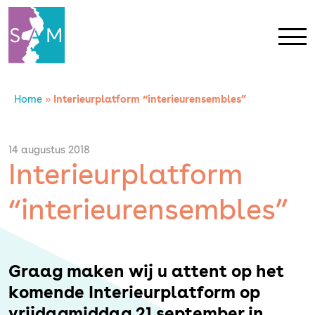
Home
»
Interieurplatform “interieurensembles”
Home
Contact
14 augustus 2018
Interieurplatform
SAM Limburg
“interieurensembles”
Actueel
Graag maken wij u attent op het
Overheid
komende Interieurplatform op
vrijdagmiddag 21 september in