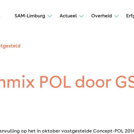
t
SAM-Limburg
Actueel
Overheid
Erf
tgesteld
nmix POL door G
nvulling op het in oktober vastgestelde Concept-POL 2014,