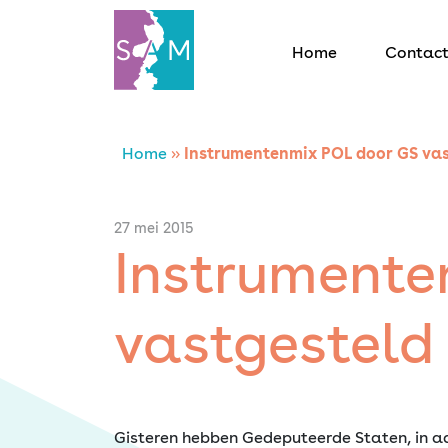
Home
Contac
Home
Home
»
Instrumentenmix POL door GS vas
Contact
27 mei 2015
Instrumente
SAM Limburg
vastgesteld
Actueel
Overheid
Gisteren hebben Gedeputeerde Staten, in aa