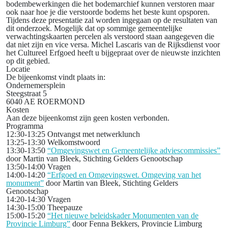
bodembewerkingen die het bodemarchief kunnen verstoren maar
ook naar hoe je die verstoorde bodems het beste kunt opsporen.
Tijdens deze presentatie zal worden ingegaan op de resultaten van
dit onderzoek. Mogelijk dat op sommige gemeentelijke
verwachtingskaarten percelen als verstoord staan aangegeven die
dat niet zijn en vice versa. Michel Lascaris van de Rijksdienst voor
het Cultureel Erfgoed heeft u bijgepraat over de nieuwste inzichten
op dit gebied.
Locatie
De bijeenkomst vindt plaats in:
Ondernemersplein
Steegstraat 5
6040 AE ROERMOND
Kosten
Aan deze bijeenkomst zijn geen kosten verbonden.
Programma
12:30-13:25
Ontvangst met netwerklunch
13:25-13:30
Welkomstwoord
13:30-13:50
“Omgevingswet en Gemeentelijke adviescommissies”
door Martin van Bleek,
Stichting Gelders Genootschap
13:50-14:00
Vragen
14:00-14:20
“Erfgoed en Omgevingswet. Omgeving van het
monument”
door Martin van Bleek, Stichting Gelders
Genootschap
14:20-14:30
Vragen
14:30-15:00
Theepauze
15:00-15:20
“Het nieuwe beleidskader Monumenten van de
Provincie Limburg”
door Fenna Bekkers,
Provincie Limburg