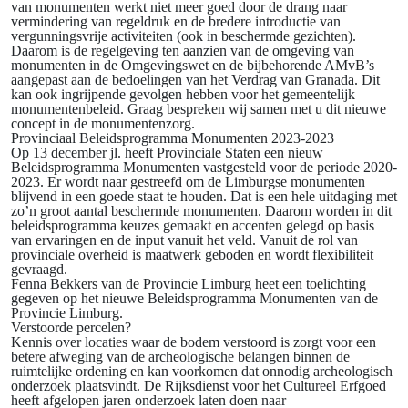
van monumenten werkt niet meer goed door de drang naar
vermindering van regeldruk en de bredere introductie van
vergunningsvrije activiteiten (ook in beschermde gezichten).
Daarom is de regelgeving ten aanzien van de omgeving van
monumenten in de Omgevingswet en de bijbehorende AMvB’s
aangepast aan de bedoelingen van het Verdrag van Granada. Dit
kan ook ingrijpende gevolgen hebben voor het gemeentelijk
monumentenbeleid. Graag bespreken wij samen met u dit nieuwe
concept in de monumentenzorg.
Provinciaal Beleidsprogramma Monumenten 2023-2023
Op 13 december jl. heeft Provinciale Staten een nieuw
Beleidsprogramma Monumenten vastgesteld voor de periode 2020-
2023. Er wordt naar gestreefd om de Limburgse monumenten
blijvend in een goede staat te houden. Dat is een hele uitdaging met
zo’n groot aantal beschermde monumenten. Daarom worden in dit
beleidsprogramma keuzes gemaakt en accenten gelegd op basis
van ervaringen en de input vanuit het veld. Vanuit de rol van
provinciale overheid is maatwerk geboden en wordt flexibiliteit
gevraagd.
Fenna Bekkers van de Provincie Limburg heet een toelichting
gegeven op het nieuwe Beleidsprogramma Monumenten van de
Provincie Limburg.
Verstoorde percelen?
Kennis over locaties waar de bodem verstoord is zorgt voor een
betere afweging van de archeologische belangen binnen de
ruimtelijke ordening en kan voorkomen dat onnodig archeologisch
onderzoek plaatsvindt. De Rijksdienst voor het Cultureel Erfgoed
heeft afgelopen jaren onderzoek laten doen naar