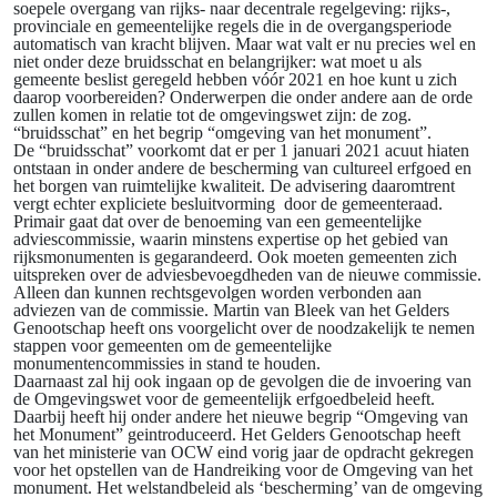
soepele overgang van rijks- naar decentrale regelgeving: rijks-,
provinciale en gemeentelijke regels die in de overgangsperiode
automatisch van kracht blijven. Maar wat valt er nu precies wel en
niet onder deze bruidsschat en belangrijker: wat moet u als
gemeente beslist geregeld hebben vóór 2021 en hoe kunt u zich
daarop voorbereiden? Onderwerpen die onder andere aan de orde
zullen komen in relatie tot de omgevingswet zijn: de zog.
“bruidsschat” en het begrip “omgeving van het monument”.
De “bruidsschat” voorkomt dat er per 1 januari 2021 acuut hiaten
ontstaan in onder andere de bescherming van cultureel erfgoed en
het borgen van ruimtelijke kwaliteit. De advisering daaromtrent
vergt echter expliciete besluitvorming door de gemeenteraad.
Primair gaat dat over de benoeming van een gemeentelijke
adviescommissie, waarin minstens expertise op het gebied van
rijksmonumenten is gegarandeerd. Ook moeten gemeenten zich
uitspreken over de adviesbevoegdheden van de nieuwe commissie.
Alleen dan kunnen rechtsgevolgen worden verbonden aan
adviezen van de commissie. Martin van Bleek van het Gelders
Genootschap heeft ons voorgelicht over de noodzakelijk te nemen
stappen voor gemeenten om de gemeentelijke
monumentencommissies in stand te houden.
Daarnaast zal hij ook ingaan op de gevolgen die de invoering van
de Omgevingswet voor de gemeentelijk erfgoedbeleid heeft.
Daarbij heeft hij onder andere het nieuwe begrip “Omgeving van
het Monument” geintroduceerd. Het Gelders Genootschap heeft
van het ministerie van OCW eind vorig jaar de opdracht gekregen
voor het opstellen van de Handreiking voor de Omgeving van het
monument. Het welstandbeleid als ‘bescherming’ van de omgeving