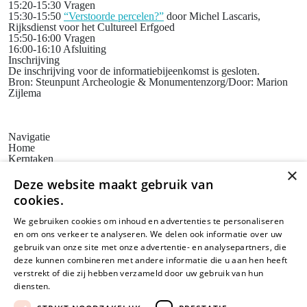
15:20-15:30
Vragen
15:30-15:50
“Verstoorde percelen?”
door Michel Lascaris,
Rijksdienst voor het Cultureel Erfgoed
15:50-16:00
Vragen
16:00-16:10
Afsluiting
Inschrijving
De inschrijving voor de informatiebijeenkomst is gesloten.
Bron: Steunpunt Archeologie & Monumentenzorg/Door: Marion
Zijlema
Navigatie
Home
Kerntaken
Actueel
×
Erfgoedbeleid
Deze website maakt gebruik van
Steunpunten
cookies.
Bezoekadres
Huis voor de Kunsten Limburg
We gebruiken cookies om inhoud en advertenties te personaliseren
Weerstand Roermond
en om ons verkeer te analyseren. We delen ook informatie over uw
Bredeweg 10
6042 GG Roermond
gebruik van onze site met onze advertentie- en analysepartners, die
Postadres
deze kunnen combineren met andere informatie die u aan hen heeft
SAM Limburg
verstrekt of die zij hebben verzameld door uw gebruik van hun
Postbus 203
diensten.
Lees verder
6040 AE ROERMOND
steunpunt@sam-limburg.nl