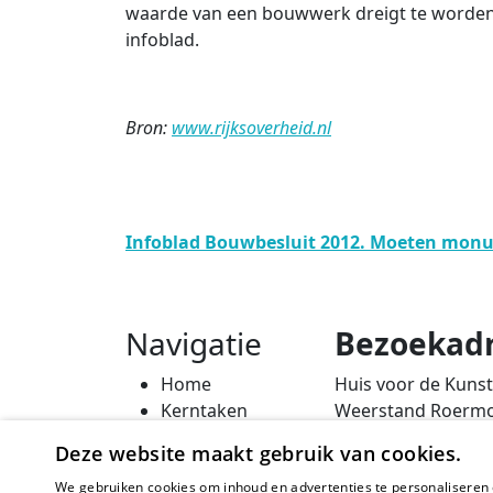
waarde van een bouwwerk dreigt te worden a
infoblad.
Bron:
www.rijksoverheid.nl
Infoblad Bouwbesluit 2012. Moeten mon
Navigatie
Bezoekad
Home
Huis voor de Kuns
Kerntaken
Weerstand Roerm
Actueel
Bredeweg 10
Deze website maakt gebruik van cookies.
Erfgoedbeleid
6042 GG Roermon
We gebruiken cookies om inhoud en advertenties te personaliseren 
Steunpunten