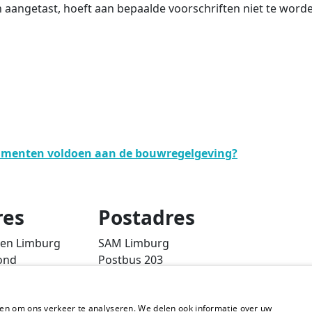
angetast, hoeft aan bepaalde voorschriften niet te worden
umenten voldoen aan de bouwregelgeving?
res
Postadres
ten Limburg
SAM Limburg
ond
Postbus 203
6040 AE ROERMOND
d
steunpunt@sam-limburg.nl
en om ons verkeer te analyseren. We delen ook informatie over uw