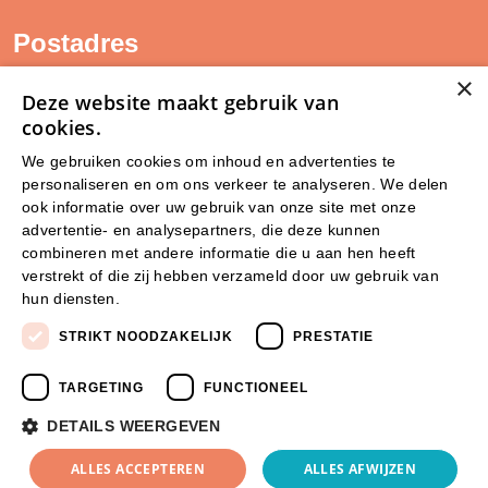
Postadres
×
SAM Limburg
Deze website maakt gebruik van
Postbus 203
cookies.
6040 AE ROERMOND
We gebruiken cookies om inhoud en advertenties te
personaliseren en om ons verkeer te analyseren. We delen
steunpunt@sam-limburg.nl
ook informatie over uw gebruik van onze site met onze
0475-399281
advertentie- en analysepartners, die deze kunnen
combineren met andere informatie die u aan hen heeft
verstrekt of die zij hebben verzameld door uw gebruik van
hun diensten.
Lees verder
STRIKT NOODZAKELIJK
PRESTATIE
TARGETING
FUNCTIONEEL
DETAILS WEERGEVEN
© 2026 SamLimburg |
ALLES ACCEPTEREN
ALLES AFWIJZEN
Maatwerk website
door
Privacyverklaring
Disclaimer
Cookies