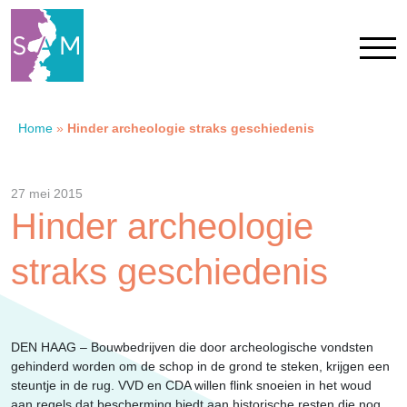
Home
»
Hinder archeologie straks geschiedenis
Home
Contact
27 mei 2015
Hinder archeologie
SAM Limburg
straks geschiedenis
Actueel
DEN HAAG – Bouwbedrijven die door archeologische vondsten
Overheid
gehinderd worden om de schop in de grond te steken, krijgen een
steuntje in de rug. VVD en CDA willen flink snoeien in het woud
aan regels dat bescherming biedt aan historische resten die nog