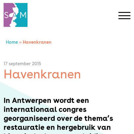
Home
»
Havenkranen
Home
Contact
17 september 2015
Havenkranen
SAM Limburg
Actueel
In Antwerpen wordt een
internationaal congres
Overheid
georganiseerd over de thema’s
restauratie en hergebruik van