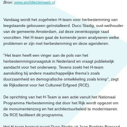
Erfgoed
Bron:
www.architectenweb.nl
Vandaag wordt het zogeheten H-team voor herbestemming van
leegstaande gebouwen geïnstalleerd. Duco Stadig, oud-wethouder
van de gemeente Amsterdam, zal deze zevenkoppige raad
voorzitten. Het H-team gaat de komende jaren analyseren welke
problemen er zijn met herbestemming en deze agenderen.
“Het team heeft een vinger aan de pols van het
herbestemmingsvraagstuk in Nederland en vraagt publiekelijk
aandacht voor het onderwerp. Tevens zoekt het H-team
aansluiting bij andere maatschappelijke thema’s zoals
duurzaamheid en demografische ontwikkeling zoals krimp”, zegt
de Rijksdienst voor het Cultureel Erfgoed (RCE).
De oprichting van het H-Team is een actie vanuit het Nationaal
Programma Herbestemming dat door het Rijk wordt opgezet om
de monumentenzorg en het architectuurbeleid te moderniseren.
De RCE faciliteert dit programma.
Het H-team bestaat naast Duco Stadig uit Jean Baptiste Benraad