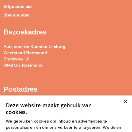
Erfgoedbeleid
Steunpunten
Bezoekadres
Huis voor de Kunsten Limburg
Weerstand Roermond
Bredeweg 10
6042 GG Roermond
Postadres
×
SAM Limburg
Deze website maakt gebruik van
Postbus 203
cookies.
6040 AE ROERMOND
We gebruiken cookies om inhoud en advertenties te
personaliseren en om ons verkeer te analyseren. We delen