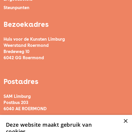
Steunpunten
Bezoekadres
Huis voor de Kunsten Limburg
Weerstand Roermond
Bredeweg 10
6042 GG Roermond
Postadres
SAM Limburg
Postbus 203
6040 AE ROERMOND
×
Deze website maakt gebruik van
steunpunt@sam-limburg.nl
cookies.
0475-399281