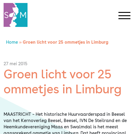
Home
»
Groen licht voor 25 ommetjes in Limburg
Home
Contact
27 mei 2015
Groen licht voor 25
SAM Limburg
ommetjes in Limburg
Actueel
MAASTRICHT – Het historische Huurvaarderspad in Beesel
Overheid
van het Kernoverleg Beesel, Beesel, IVN De Steilrand en de
Heemkundevereniging Maas en Swalmdal is het meest
aansprekend ommetje van Limburg. Dat heeft provinciaal