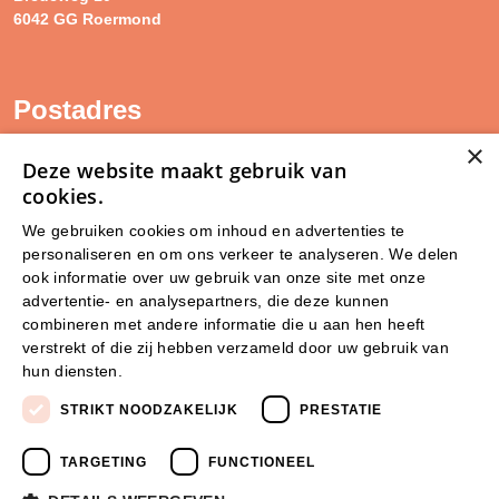
6042 GG Roermond
Postadres
×
SAM Limburg
Deze website maakt gebruik van
Postbus 203
cookies.
6040 AE ROERMOND
We gebruiken cookies om inhoud en advertenties te
personaliseren en om ons verkeer te analyseren. We delen
steunpunt@sam-limburg.nl
ook informatie over uw gebruik van onze site met onze
0475-399281
advertentie- en analysepartners, die deze kunnen
combineren met andere informatie die u aan hen heeft
verstrekt of die zij hebben verzameld door uw gebruik van
hun diensten.
Lees verder
STRIKT NOODZAKELIJK
PRESTATIE
TARGETING
FUNCTIONEEL