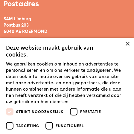
Postadres
SAM Limburg
Postbus 203
6040 AE ROERMOND
×
Deze website maakt gebruik van
steunpunt@sam-limburg.nl
cookies.
0475-399281
We gebruiken cookies om inhoud en advertenties te
personaliseren en om ons verkeer te analyseren. We
delen ook informatie over uw gebruik van onze site
met onze advertentie- en analysepartners, die deze
kunnen combineren met andere informatie die u aan
hen heeft verstrekt of die zij hebben verzameld door
uw gebruik van hun diensten.
Lees verder
STRIKT NOODZAKELIJK
PRESTATIE
TARGETING
FUNCTIONEEL