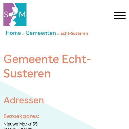
Home
Gemeenten
»
»
Echt-Susteren
Home
Gemeente Echt-
Contact
Susteren
SAM Limburg
Actueel
Adressen
Overheid
Bezoekadres:
Nieuwe Markt 55