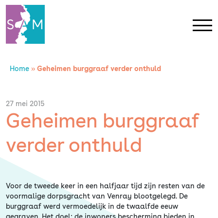
Home
»
Geheimen burggraaf verder onthuld
Home
Contact
27 mei 2015
Geheimen burggraaf
SAM Limburg
verder onthuld
Actueel
Voor de tweede keer in een halfjaar tijd zijn resten van de
Overheid
voormalige dorpsgracht van Venray blootgelegd. De
burggraaf werd vermoedelijk in de twaalfde eeuw
gegraven. Het doel: de inwoners bescherming bieden in