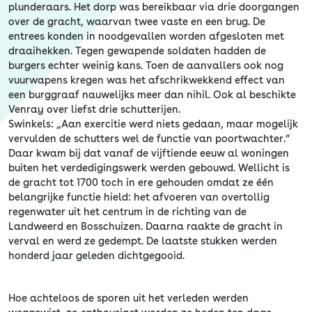
plunderaars. Het dorp was bereikbaar via drie doorgangen
over de gracht, waarvan twee vaste en een brug. De
entrees konden in noodgevallen worden afgesloten met
draaihekken. Tegen gewapende soldaten hadden de
burgers echter weinig kans. Toen de aanvallers ook nog
vuurwapens kregen was het afschrikwekkend effect van
een burggraaf nauwelijks meer dan nihil. Ook al beschikte
Venray over liefst drie schutterijen.
Swinkels: „Aan exercitie werd niets gedaan, maar mogelijk
vervulden de schutters wel de functie van poortwachter.”
Daar kwam bij dat vanaf de vijftiende eeuw al woningen
buiten het verdedigingswerk werden gebouwd. Wellicht is
de gracht tot 1700 toch in ere gehouden omdat ze één
belangrijke functie hield: het afvoeren van overtollig
regenwater uit het centrum in de richting van de
Landweerd en Bosschuizen. Daarna raakte de gracht in
verval en werd ze gedempt. De laatste stukken werden
honderd jaar geleden dichtgegooid.
Hoe achteloos de sporen uit het verleden werden