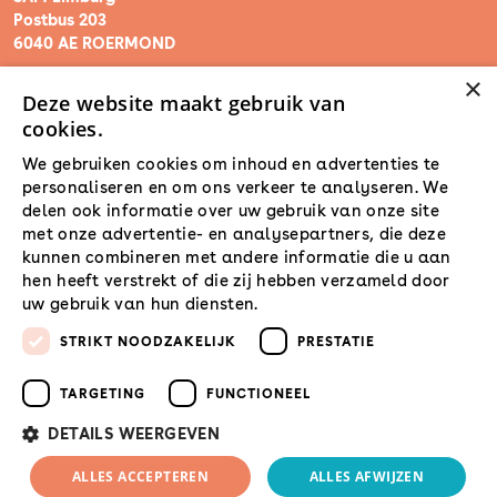
Postbus 203
6040 AE ROERMOND
×
Deze website maakt gebruik van
steunpunt@sam-limburg.nl
cookies.
0475-399281
We gebruiken cookies om inhoud en advertenties te
personaliseren en om ons verkeer te analyseren. We
delen ook informatie over uw gebruik van onze site
met onze advertentie- en analysepartners, die deze
kunnen combineren met andere informatie die u aan
hen heeft verstrekt of die zij hebben verzameld door
uw gebruik van hun diensten.
Lees verder
STRIKT NOODZAKELIJK
PRESTATIE
TARGETING
FUNCTIONEEL
DETAILS WEERGEVEN
© 2026 SamLimburg |
ALLES ACCEPTEREN
ALLES AFWIJZEN
Maatwerk website
door
Privacyverklaring
Disclaimer
Cookies