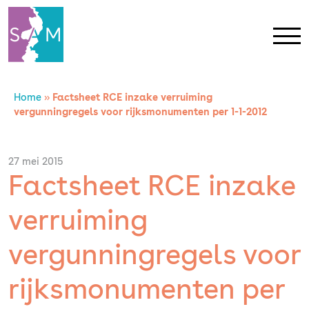
Home
»
Factsheet RCE inzake verruiming
Home
vergunningregels voor rijksmonumenten per 1-1-2012
Contact
27 mei 2015
Factsheet RCE inzake
SAM Limburg
verruiming
Actueel
vergunningregels voor
Overheid
rijksmonumenten per