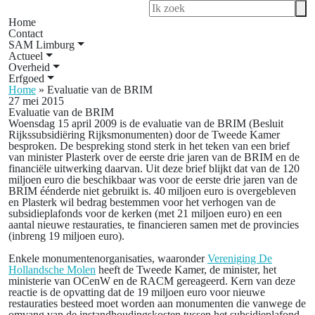
Home
Contact
SAM Limburg
Actueel
Overheid
Erfgoed
Home
»
Evaluatie van de BRIM
27 mei 2015
Evaluatie van de BRIM
Woensdag 15 april 2009 is de evaluatie van de BRIM (Besluit
Rijkssubsidiëring Rijksmonumenten) door de Tweede Kamer
besproken. De bespreking stond sterk in het teken van een brief
van minister Plasterk over de eerste drie jaren van de BRIM en de
financiële uitwerking daarvan. Uit deze brief blijkt dat van de 120
miljoen euro die beschikbaar was voor de eerste drie jaren van de
BRIM éénderde niet gebruikt is. 40 miljoen euro is overgebleven
en Plasterk wil bedrag bestemmen voor het verhogen van de
subsidieplafonds voor de kerken (met 21 miljoen euro) en een
aantal nieuwe restauraties, te financieren samen met de provincies
(inbreng 19 miljoen euro).
Enkele monumentenorganisaties, waaronder
Vereniging De
Hollandsche Molen
heeft de Tweede Kamer, de minister, het
ministerie van OCenW en de RACM gereageerd. Kern van deze
reactie is de opvatting dat de 19 miljoen euro voor nieuwe
restauraties besteed moet worden aan monumenten die vanwege de
omvang van de instandhoudingskosten tussen het subsidieplafond