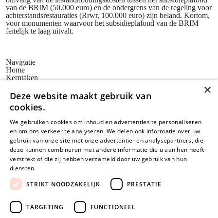
van de BRIM (50.000 euro) en de ondergrens van de regeling voor
achterstandsrestauraties (Rrwr, 100.000 euro) zijn beland. Kortom,
voor monumenten waarvoor het subsidieplafond van de BRIM
feitelijk te laag uitvalt.
Navigatie
Home
Kerntaken
Actueel
×
Erfgoedbeleid
Deze website maakt gebruik van
Steunpunten
cookies.
Bezoekadres
Huis voor de Kunsten Limburg
We gebruiken cookies om inhoud en advertenties te personaliseren
Weerstand Roermond
en om ons verkeer te analyseren. We delen ook informatie over uw
Bredeweg 10
6042 GG Roermond
gebruik van onze site met onze advertentie- en analysepartners, die
Postadres
deze kunnen combineren met andere informatie die u aan hen heeft
SAM Limburg
verstrekt of die zij hebben verzameld door uw gebruik van hun
Postbus 203
diensten.
Lees verder
6040 AE ROERMOND
steunpunt@sam-limburg.nl
STRIKT NOODZAKELIJK
PRESTATIE
0475-399281
TARGETING
FUNCTIONEEL