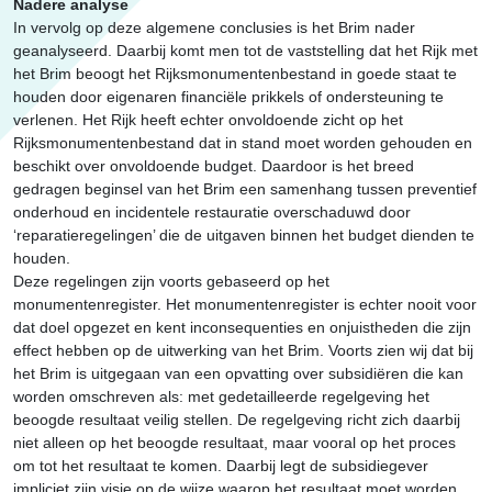
Nadere analyse
In vervolg op deze algemene conclusies is het Brim nader
geanalyseerd. Daarbij komt men tot de vaststelling dat het Rijk met
het Brim beoogt het Rijksmonumentenbestand in goede staat te
houden door eigenaren financiële prikkels of ondersteuning te
verlenen. Het Rijk heeft echter onvoldoende zicht op het
Rijksmonumentenbestand dat in stand moet worden gehouden en
beschikt over onvoldoende budget. Daardoor is het breed
gedragen beginsel van het Brim een samenhang tussen preventief
onderhoud en incidentele restauratie overschaduwd door
‘reparatieregelingen’ die de uitgaven binnen het budget dienden te
houden.
Deze regelingen zijn voorts gebaseerd op het
monumentenregister. Het monumentenregister is echter nooit voor
dat doel opgezet en kent inconsequenties en onjuistheden die zijn
effect hebben op de uitwerking van het Brim. Voorts zien wij dat bij
het Brim is uitgegaan van een opvatting over subsidiëren die kan
worden omschreven als: met gedetailleerde regelgeving het
beoogde resultaat veilig stellen. De regelgeving richt zich daarbij
niet alleen op het beoogde resultaat, maar vooral op het proces
om tot het resultaat te komen. Daarbij legt de subsidiegever
impliciet zijn visie op de wijze waarop het resultaat moet worden