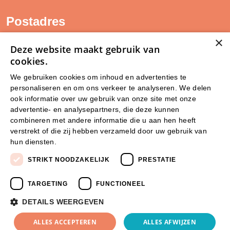
Postadres
×
SAM Limburg
Deze website maakt gebruik van
Postbus 203
cookies.
6040 AE ROERMOND
We gebruiken cookies om inhoud en advertenties te
personaliseren en om ons verkeer te analyseren. We delen
steunpunt@sam-limburg.nl
ook informatie over uw gebruik van onze site met onze
0475-399281
advertentie- en analysepartners, die deze kunnen
combineren met andere informatie die u aan hen heeft
verstrekt of die zij hebben verzameld door uw gebruik van
hun diensten.
Lees verder
STRIKT NOODZAKELIJK
PRESTATIE
TARGETING
FUNCTIONEEL
DETAILS WEERGEVEN
© 2026 SamLimburg |
ALLES ACCEPTEREN
ALLES AFWIJZEN
Maatwerk website
door
Privacyverklaring
Disclaimer
Cookies