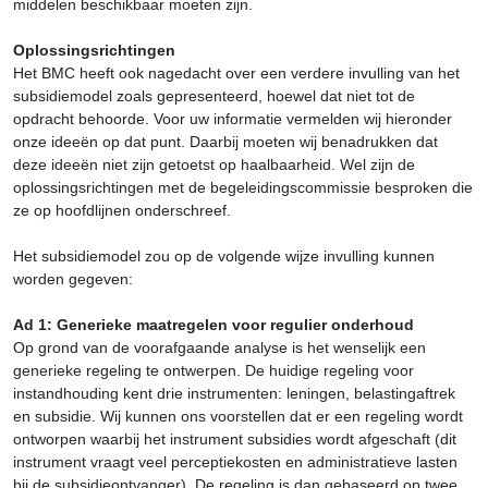
middelen beschikbaar moeten zijn.
Oplossingsrichtingen
Het BMC heeft ook nagedacht over een verdere invulling van het
subsidiemodel zoals gepresenteerd, hoewel dat niet tot de
opdracht behoorde. Voor uw informatie vermelden wij hieronder
onze ideeën op dat punt. Daarbij moeten wij benadrukken dat
deze ideeën niet zijn getoetst op haalbaarheid. Wel zijn de
oplossingsrichtingen met de begeleidingscommissie besproken die
ze op hoofdlijnen onderschreef.
Het subsidiemodel zou op de volgende wijze invulling kunnen
worden gegeven:
Ad 1: Generieke maatregelen voor regulier onderhoud
Op grond van de voorafgaande analyse is het wenselijk een
generieke regeling te ontwerpen. De huidige regeling voor
instandhouding kent drie instrumenten: leningen, belastingaftrek
en subsidie. Wij kunnen ons voorstellen dat er een regeling wordt
ontworpen waarbij het instrument subsidies wordt afgeschaft (dit
instrument vraagt veel perceptiekosten en administratieve lasten
bij de subsidieontvanger). De regeling is dan gebaseerd op twee