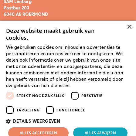
SAM Limburg
Postbus 203
6040 AE ROERMOND
×
Deze website maakt gebruik van
steunpunt@sam-limburg.nl
cookies.
0475-399281
We gebruiken cookies om inhoud en advertenties te
personaliseren en om ons verkeer te analyseren. We
delen ook informatie over uw gebruik van onze site
met onze advertentie- en analysepartners, die deze
kunnen combineren met andere informatie die u aan
hen heeft verstrekt of die zij hebben verzameld door
uw gebruik van hun diensten.
Lees verder
STRIKT NOODZAKELIJK
PRESTATIE
TARGETING
FUNCTIONEEL
DETAILS WEERGEVEN
© 2026 SamLimburg |
ALLES ACCEPTEREN
ALLES AFWIJZEN
Maatwerk website
door
Privacyverklaring
Disclaimer
Cookies