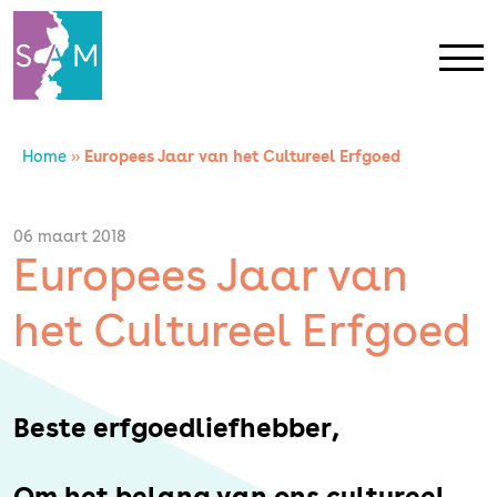
Home
»
Europees Jaar van het Cultureel Erfgoed
Home
Contact
06 maart 2018
Europees Jaar van
SAM Limburg
het Cultureel Erfgoed
Actueel
Beste erfgoedliefhebber,
Overheid
Om het belang van ons cultureel