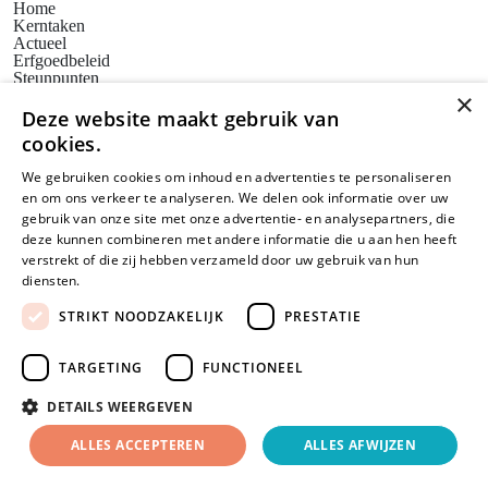
Home
Kerntaken
Actueel
Erfgoedbeleid
Steunpunten
Bezoekadres
×
Huis voor de Kunsten Limburg
Deze website maakt gebruik van
Weerstand Roermond
cookies.
Bredeweg 10
6042 GG Roermond
We gebruiken cookies om inhoud en advertenties te personaliseren
Postadres
en om ons verkeer te analyseren. We delen ook informatie over uw
SAM Limburg
Postbus 203
gebruik van onze site met onze advertentie- en analysepartners, die
6040 AE ROERMOND
deze kunnen combineren met andere informatie die u aan hen heeft
steunpunt@sam-limburg.nl
verstrekt of die zij hebben verzameld door uw gebruik van hun
0475-399281
diensten.
Lees verder
STRIKT NOODZAKELIJK
PRESTATIE
TARGETING
FUNCTIONEEL
© 2026 SamLimburg |
Privacyverklaring
Disclaimer
Cookies
Maatwerk website
door
DETAILS WEERGEVEN
webmix
ALLES ACCEPTEREN
ALLES AFWIJZEN