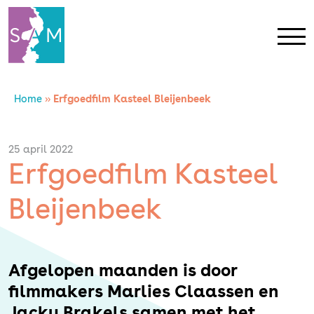
Home
»
Erfgoedfilm Kasteel Bleijenbeek
Home
Contact
25 april 2022
Erfgoedfilm Kasteel
SAM Limburg
Bleijenbeek
Actueel
Afgelopen maanden is door
Overheid
filmmakers Marlies Claassen en
Jacky Brakels samen met het