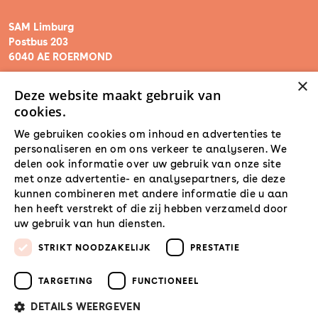
SAM Limburg
Postbus 203
6040 AE ROERMOND
×
Deze website maakt gebruik van
steunpunt@sam-limburg.nl
cookies.
0475-399281
We gebruiken cookies om inhoud en advertenties te
personaliseren en om ons verkeer te analyseren. We
delen ook informatie over uw gebruik van onze site
met onze advertentie- en analysepartners, die deze
kunnen combineren met andere informatie die u aan
hen heeft verstrekt of die zij hebben verzameld door
uw gebruik van hun diensten.
Lees verder
STRIKT NOODZAKELIJK
PRESTATIE
TARGETING
FUNCTIONEEL
DETAILS WEERGEVEN