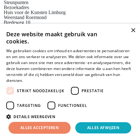
Steunpunten
Bezoekadres
Huis voor de Kunsten Limburg
Weerstand Roermond
Bredeweg 10
6042 GG Roermond
×
Postadres
Deze website maakt gebruik van
SAM Limburg
cookies.
Postbus 203
6040 AE ROERMOND
We gebruiken cookies om inhoud en advertenties te personaliseren
steunpunt@sam-limburg.nl
en om ons verkeer te analyseren. We delen ook informatie over uw
0475-399281
gebruik van onze site met onze advertentie- en analysepartners, die
deze kunnen combineren met andere informatie die u aan hen heeft
verstrekt of die zij hebben verzameld door uw gebruik van hun
diensten.
Lees verder
© 2026 SamLimburg |
Privacyverklaring
Disclaimer
Cookies
STRIKT NOODZAKELIJK
PRESTATIE
Maatwerk website
door
webmix
TARGETING
FUNCTIONEEL
DETAILS WEERGEVEN
ALLES ACCEPTEREN
ALLES AFWIJZEN