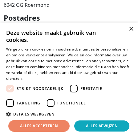
6042 GG Roermond
Postadres
×
SAM Limburg
Deze website maakt gebruik van
Postbus 203
cookies.
6040 AE ROERMOND
We gebruiken cookies om inhoud en advertenties te personaliseren
steunpunt@sam-limburg.nl
en om ons verkeer te analyseren. We delen ook informatie over uw
gebruik van onze site met onze advertentie- en analysepartners, die
0475-399281
deze kunnen combineren met andere informatie die u aan hen heeft
verstrekt of die zij hebben verzameld door uw gebruik van hun
diensten.
Lees verder
STRIKT NOODZAKELIJK
PRESTATIE
© 2026
Privacyverklaring
Disclaimer
Cookies
TARGETING
FUNCTIONEEL
SamLimburg |
DETAILS WEERGEVEN
Maatwerk
website
door
ALLES ACCEPTEREN
ALLES AFWIJZEN
webmix