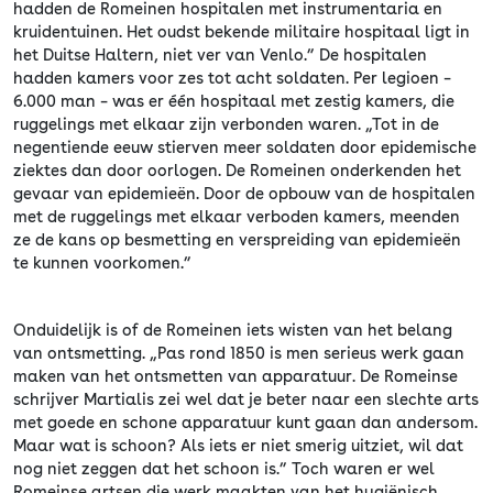
hadden de Romeinen hospitalen met instrumentaria en
kruidentuinen. Het oudst bekende militaire hospitaal ligt in
het Duitse Haltern, niet ver van Venlo.” De hospitalen
hadden kamers voor zes tot acht soldaten. Per legioen –
6.000 man – was er één hospitaal met zestig kamers, die
ruggelings met elkaar zijn verbonden waren. „Tot in de
negentiende eeuw stierven meer soldaten door epidemische
ziektes dan door oorlogen. De Romeinen onderkenden het
gevaar van epidemieën. Door de opbouw van de hospitalen
met de ruggelings met elkaar verboden kamers, meenden
ze de kans op besmetting en verspreiding van epidemieën
te kunnen voorkomen.”
Onduidelijk is of de Romeinen iets wisten van het belang
van ontsmetting. „Pas rond 1850 is men serieus werk gaan
maken van het ontsmetten van apparatuur. De Romeinse
schrijver Martialis zei wel dat je beter naar een slechte arts
met goede en schone apparatuur kunt gaan dan andersom.
Maar wat is schoon? Als iets er niet smerig uitziet, wil dat
nog niet zeggen dat het schoon is.” Toch waren er wel
Romeinse artsen die werk maakten van het hygiënisch