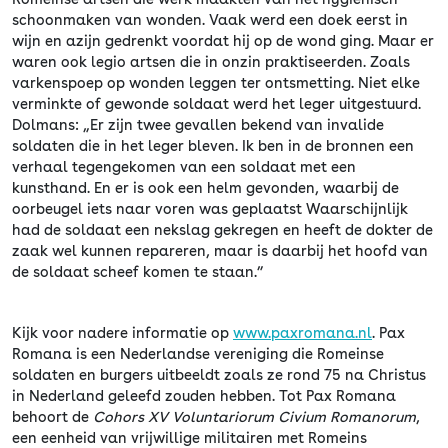
schoonmaken van wonden. Vaak werd een doek eerst in
wijn en azijn gedrenkt voordat hij op de wond ging. Maar er
waren ook legio artsen die in onzin praktiseerden. Zoals
varkenspoep op wonden leggen ter ontsmetting. Niet elke
verminkte of gewonde soldaat werd het leger uitgestuurd.
Dolmans: „Er zijn twee gevallen bekend van invalide
soldaten die in het leger bleven. Ik ben in de bronnen een
verhaal tegengekomen van een soldaat met een
kunsthand. En er is ook een helm gevonden, waarbij de
oorbeugel iets naar voren was geplaatst Waarschijnlijk
had de soldaat een nekslag gekregen en heeft de dokter de
zaak wel kunnen repareren, maar is daarbij het hoofd van
de soldaat scheef komen te staan.”
Kijk voor nadere informatie op
www.paxromana.nl
. Pax
Romana is een Nederlandse vereniging die Romeinse
soldaten en burgers uitbeeldt zoals ze rond 75 na Christus
in Nederland geleefd zouden hebben. Tot Pax Romana
behoort de
Cohors XV Voluntariorum Civium Romanorum
,
een eenheid van vrijwillige militairen met Romeins