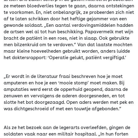
ze meteen bloedverlies tegen te gaan, daarna ontstekingen
te voorkomen. En, niet onbelangrijk, ze probeerden zich niet
af te laten schrikken door het heftige gejammer van een
gewonde soldaat. „Een aantal verdovingsmiddelen hadden
de artsen wel al tot hun beschikking. Papavermelk met wijn
bracht de patiënt in een roes, niet in slaap. Ook gebruikte
men bilzenkruid om te verdoven.” Van dat laatste mochten
maar kleine hoeveelheden gebruikt worden, anders luidde
het doktersrapport: ‘Operatie gelukt, patiënt vergiftigd.’
„Er wordt in de literatuur fraai beschreven hoe je moet
amputeren en hoe je een ‘mooie stomp’ moet maken. Bij
amputaties werd eerst de opperhuid geopend, daarna de
zenuwen en vervolgens de aderen doorgesneden, en tot
slotte het bot doorgezaagd. Open aders werden met pek en
was dichtgeschroeid of met een touwtje afgebonden.”
Als ze het bezoek aan de legerarts overleefden, gingen de
soldaten vaak naar een militair hospitaal. „In hun forten