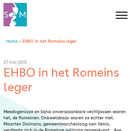
Home
»
EHBO in het Romeins leger
Home
Contact
27 mei 2015
EHBO in het Romeins
SAM Limburg
leger
Actueel
Meedogenloze en bijna onverslaanbare vechtjassen waren
Overheid
het, de Romeinen. Onkwetsbaar waren ze echter niet.
Maarten Dolmans, gemeentearcheoloog van Venio,
verdiepte zich in de Romeinse militaire geneeskunst. „Ave,