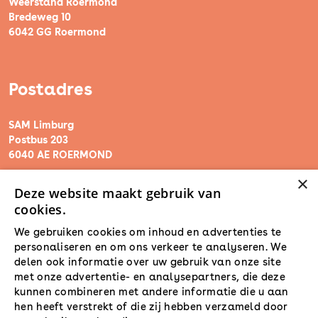
Weerstand Roermond
Bredeweg 10
6042 GG Roermond
Postadres
SAM Limburg
Postbus 203
6040 AE ROERMOND
×
Deze website maakt gebruik van
steunpunt@sam-limburg.nl
cookies.
0475-399281
We gebruiken cookies om inhoud en advertenties te
personaliseren en om ons verkeer te analyseren. We
delen ook informatie over uw gebruik van onze site
met onze advertentie- en analysepartners, die deze
kunnen combineren met andere informatie die u aan
hen heeft verstrekt of die zij hebben verzameld door