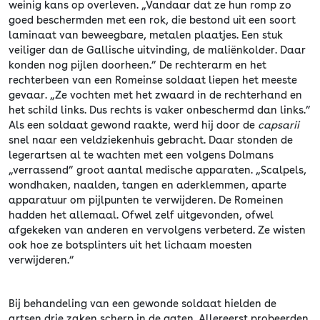
weinig kans op overleven. „Vandaar dat ze hun romp zo
goed beschermden met een rok, die bestond uit een soort
laminaat van beweegbare, metalen plaatjes. Een stuk
veiliger dan de Gallische uitvinding, de maliënkolder. Daar
konden nog pijlen doorheen.” De rechterarm en het
rechterbeen van een Romeinse soldaat liepen het meeste
gevaar. „Ze vochten met het zwaard in de rechterhand en
het schild links. Dus rechts is vaker onbeschermd dan links.”
Als een soldaat gewond raakte, werd hij door de
capsarii
snel naar een veldziekenhuis gebracht. Daar stonden de
legerartsen al te wachten met een volgens Dolmans
„verrassend” groot aantal medische apparaten. „Scalpels,
wondhaken, naalden, tangen en aderklemmen, aparte
apparatuur om pijlpunten te verwijderen. De Romeinen
hadden het allemaal. Ofwel zelf uitgevonden, ofwel
afgekeken van anderen en vervolgens verbeterd. Ze wisten
ook hoe ze botsplinters uit het lichaam moesten
verwijderen.”
Bij behandeling van een gewonde soldaat hielden de
artsen drie zaken scherp in de gaten. Allereerst probeerden