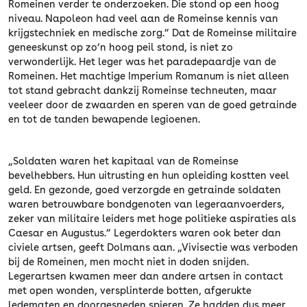
Romeinen verder te onderzoeken. Die stond op een hoog
niveau. Napoleon had veel aan de Romeinse kennis van
krijgstechniek en medische zorg.” Dat de Romeinse militaire
geneeskunst op zo’n hoog peil stond, is niet zo
verwonderlijk. Het leger was het paradepaardje van de
Romeinen. Het machtige Imperium Romanum is niet alleen
tot stand gebracht dankzij Romeinse techneuten, maar
veeleer door de zwaarden en speren van de goed getrainde
en tot de tanden bewapende legioenen.
„Soldaten waren het kapitaal van de Romeinse
bevelhebbers. Hun uitrusting en hun opleiding kostten veel
geld. En gezonde, goed verzorgde en getrainde soldaten
waren betrouwbare bondgenoten van legeraanvoerders,
zeker van militaire leiders met hoge politieke aspiraties als
Caesar en Augustus.” Legerdokters waren ook beter dan
civiele artsen, geeft Dolmans aan. „Vivisectie was verboden
bij de Romeinen, men mocht niet in doden snijden.
Legerartsen kwamen meer dan andere artsen in contact
met open wonden, versplinterde botten, afgerukte
ledematen en doorgesneden spieren. Ze hadden dus meer