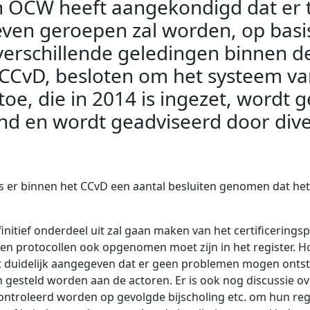
an OCW heeft aangekondigd dat er 
even geroepen zal worden, op basis 
 verschillende geledingen binnen d
CvD, besloten om het systeem van c
e, die in 2014 is ingezet, wordt ge
nd en wordt geadviseerd door div
 er binnen het CCvD een aantal besluiten genomen dat het
efinitief onderdeel uit zal gaan maken van het certificering
ren protocollen ook opgenomen moet zijn in het register. Ho
t duidelijk aangegeven dat er geen problemen mogen ontstaa
n gesteld worden aan de actoren. Er is ook nog discussie ov
troleerd worden op gevolgde bijscholing etc. om hun regis