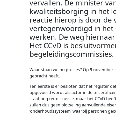
vervallen. De minister v
kwaliteitsborging in het l
reactie hierop is door de
vertegenwoordigd in het C
werken. De weg hiernaarto
Het CCvD is besluitvorme
begeleidingscommissies.
Waar staan we nu precies? Op 9 november is
gebracht heeft.
Ten eerste is er besloten dat het register d
opgevoerd wordt als actor in de te certifice
staat nog ter discussie, maar het CCvD heef
zullen dus geen plotseling aanvullende eise
‘onderhoudssysteem’ waarbij personen gecon