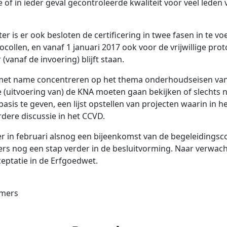
of in ieder geval gecontroleerde kwaliteit voor veel leden
is er ook besloten de certificering in twee fasen in te voere
tocollen, en vanaf 1 januari 2017 ook voor de vrijwillige pro
 (vanaf de invoering) blijft staan.
et name concentreren op het thema onderhoudseisen van h
ele (uitvoering van) de KNA moeten gaan bekijken of slechts 
asis te geven, een lijst opstellen van projecten waarin in 
dere discussie in het CCVD.
l er in februari alsnog een bijeenkomst van de begeleiding
rs nog een stap verder in de besluitvorming. Naar verwacht
eptatie in de Erfgoedwet.
mmers