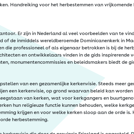
kerken. Handreiking voor het herbestemmen van vrijkomend
toor. Er zijn in Nederland al veel voorbeelden van te vind
d of de inmiddels wereldberoemde Dominicanenkerk in Maas
en die professioneel of als eigenaar betrokken is bij de 
rchitecten en ontwikkelaars vinden in de gids inspirerende
enten, monumentencommissies en beleidsmakers biedt de g
 opstellen van een gezamenlijke kerkenvisie. Steeds meer 
ijen een kerkenvisie, op grond waarvan beleid kan worden
n leegstaan van kerken, wat voor kerkgangers en buurtgeno
e kerken hun religieuze functie kunnen behouden, welke ke
ming krijgen en voor welke kerken sloop aan de orde is. H
oorde herbestemming.
 kerkenvisie die door de provincie Friesland is opgesteld. Di