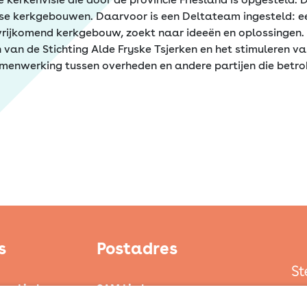
iese kerkgebouwen. Daarvoor is een Deltateam ingesteld: 
ijkomend kerkgebouw, zoekt naar ideeën en oplossingen. 
n van de Stichting Alde Fryske Tsjerken en het stimuleren v
menwerking tussen overheden en andere partijen die betro
s
Postadres
ten Limburg
SAM Limburg
ond
Postbus 203