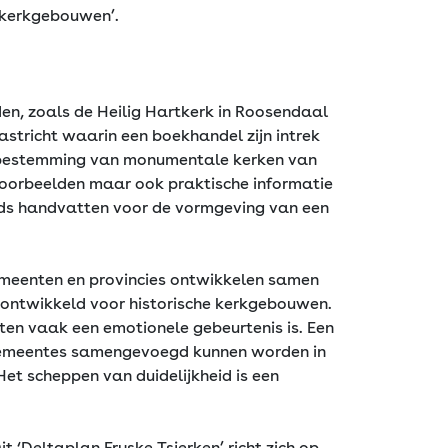
e kerkgebouwen’.
en, zoals de Heilig Hartkerk in Roosendaal
tricht waarin een boekhandel zijn intrek
herbestemming van monumentale kerken van
 voorbeelden maar ook praktische informatie
ids handvatten voor de vormgeving van een
gemeenten en provincies ontwikkelen samen
 ontwikkeld voor historische kerkgebouwen.
ten vaak een emotionele gebeurtenis is. Een
rkgemeentes samengevoegd kunnen worden in
et scheppen van duidelijkheid is een
t ‘Deltaplan Fryske Tsjerken’ richt zich op