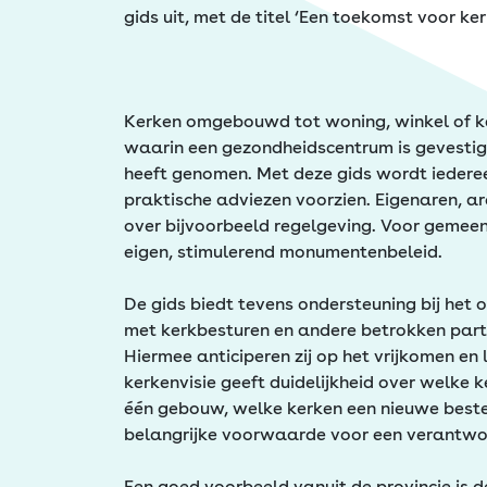
Erfgoed
gids uit, met de titel ‘Een toekomst voor 
Kerken omgebouwd tot woning, winkel of kan
waarin een gezondheidscentrum is gevestig
heeft genomen. Met deze gids wordt iedere
praktische adviezen voorzien. Eigenaren, a
over bijvoorbeeld regelgeving. Voor geme
eigen, stimulerend monumentenbeleid.
De gids biedt tevens ondersteuning bij het
met kerkbesturen en andere betrokken part
Hiermee anticiperen zij op het vrijkomen e
kerkenvisie geeft duidelijkheid over welk
één gebouw, welke kerken een nieuwe bestem
belangrijke voorwaarde voor een verantw
Een goed voorbeeld vanuit de provincie is de