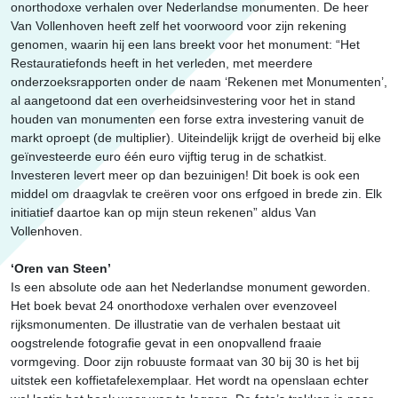
onorthodoxe verhalen over Nederlandse monumenten. De heer
Van Vollenhoven heeft zelf het voorwoord voor zijn rekening
genomen, waarin hij een lans breekt voor het monument: “Het
Restauratiefonds heeft in het verleden, met meerdere
onderzoeksrapporten onder de naam ‘Rekenen met Monumenten’,
al aangetoond dat een overheidsinvestering voor het in stand
houden van monumenten een forse extra investering vanuit de
markt oproept (de multiplier). Uiteindelijk krijgt de overheid bij elke
geïnvesteerde euro één euro vijftig terug in de schatkist.
Investeren levert meer op dan bezuinigen! Dit boek is ook een
middel om draagvlak te creëren voor ons erfgoed in brede zin. Elk
initiatief daartoe kan op mijn steun rekenen” aldus Van
Vollenhoven.
‘Oren van Steen’
Is een absolute ode aan het Nederlandse monument geworden.
Het boek bevat 24 onorthodoxe verhalen over evenzoveel
rijksmonumenten. De illustratie van de verhalen bestaat uit
oogstrelende fotografie gevat in een onopvallend fraaie
vormgeving. Door zijn robuuste formaat van 30 bij 30 is het bij
uitstek een koffietafelexemplaar. Het wordt na openslaan echter