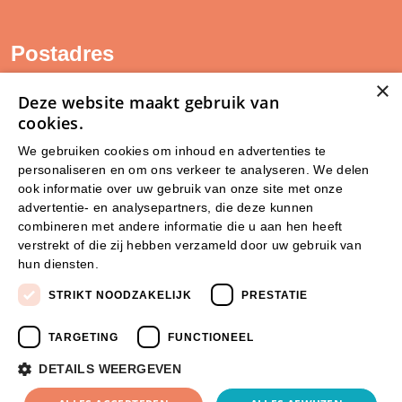
Postadres
×
SAM Limburg
Deze website maakt gebruik van
Postbus 203
cookies.
6040 AE ROERMOND
We gebruiken cookies om inhoud en advertenties te
personaliseren en om ons verkeer te analyseren. We delen
steunpunt@sam-limburg.nl
ook informatie over uw gebruik van onze site met onze
0475-399281
advertentie- en analysepartners, die deze kunnen
combineren met andere informatie die u aan hen heeft
verstrekt of die zij hebben verzameld door uw gebruik van
hun diensten.
Lees verder
STRIKT NOODZAKELIJK
PRESTATIE
TARGETING
FUNCTIONEEL
DETAILS WEERGEVEN
© 2026 SamLimburg |