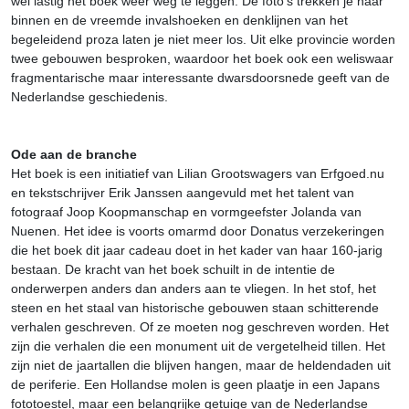
wel lastig het boek weer weg te leggen. De foto’s trekken je naar
binnen en de vreemde invalshoeken en denklijnen van het
begeleidend proza laten je niet meer los. Uit elke provincie worden
twee gebouwen besproken, waardoor het boek ook een weliswaar
fragmentarische maar interessante dwarsdoorsnede geeft van de
Nederlandse geschiedenis.
Ode aan de branche
Het boek is een initiatief van Lilian Grootswagers van Erfgoed.nu
en tekstschrijver Erik Janssen aangevuld met het talent van
fotograaf Joop Koopmanschap en vormgeefster Jolanda van
Nuenen. Het idee is voorts omarmd door Donatus verzekeringen
die het boek dit jaar cadeau doet in het kader van haar 160-jarig
bestaan. De kracht van het boek schuilt in de intentie de
onderwerpen anders dan anders aan te vliegen. In het stof, het
steen en het staal van historische gebouwen staan schitterende
verhalen geschreven. Of ze moeten nog geschreven worden. Het
zijn die verhalen die een monument uit de vergetelheid tillen. Het
zijn niet de jaartallen die blijven hangen, maar de heldendaden uit
de periferie. Een Hollandse molen is geen plaatje in een Japans
fototoestel, maar een belangrijke getuige van de Nederlandse