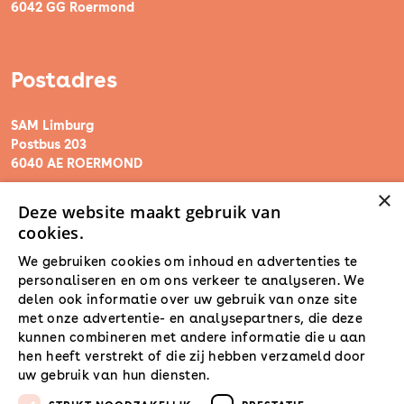
6042 GG Roermond
Postadres
SAM Limburg
Postbus 203
6040 AE ROERMOND
×
Deze website maakt gebruik van
steunpunt@sam-limburg.nl
cookies.
0475-399281
We gebruiken cookies om inhoud en advertenties te
personaliseren en om ons verkeer te analyseren. We
delen ook informatie over uw gebruik van onze site
met onze advertentie- en analysepartners, die deze
kunnen combineren met andere informatie die u aan
hen heeft verstrekt of die zij hebben verzameld door
uw gebruik van hun diensten.
Lees verder