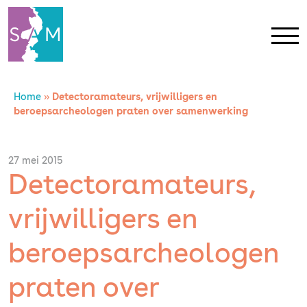
Home
»
Detectoramateurs, vrijwilligers en
Home
beroepsarcheologen praten over samenwerking
Contact
27 mei 2015
Detectoramateurs,
SAM Limburg
vrijwilligers en
Actueel
beroepsarcheologen
Overheid
praten over