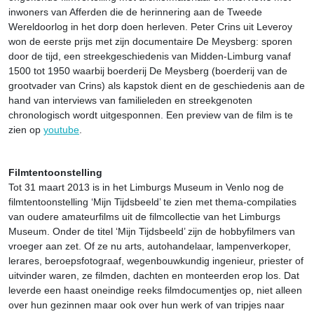
inwoners van Afferden die de herinnering aan de Tweede
Wereldoorlog in het dorp doen herleven. Peter Crins uit Leveroy
won de eerste prijs met zijn documentaire De Meysberg: sporen
door de tijd, een streekgeschiedenis van Midden-Limburg vanaf
1500 tot 1950 waarbij boerderij De Meysberg (boerderij van de
grootvader van Crins) als kapstok dient en de geschiedenis aan de
hand van interviews van familieleden en streekgenoten
chronologisch wordt uitgesponnen. Een preview van de film is te
zien op
youtube
.
Filmtentoonstelling
Tot 31 maart 2013 is in het Limburgs Museum in Venlo nog de
filmtentoonstelling ‘Mijn Tijdsbeeld’ te zien met thema-compilaties
van oudere amateurfilms uit de filmcollectie van het Limburgs
Museum. Onder de titel ‘Mijn Tijdsbeeld’ zijn de hobbyfilmers van
vroeger aan zet. Of ze nu arts, autohandelaar, lampenverkoper,
lerares, beroepsfotograaf, wegenbouwkundig ingenieur, priester of
uitvinder waren, ze filmden, dachten en monteerden erop los. Dat
leverde een haast oneindige reeks filmdocumentjes op, niet alleen
over hun gezinnen maar ook over hun werk of van tripjes naar