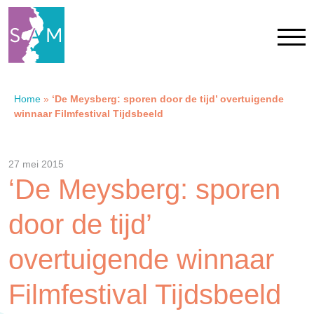
Home
»
‘De Meysberg: sporen door de tijd’ overtuigende
Home
winnaar Filmfestival Tijdsbeeld
Contact
27 mei 2015
‘De Meysberg: sporen
SAM Limburg
door de tijd’
Actueel
overtuigende winnaar
Overheid
Filmfestival Tijdsbeeld