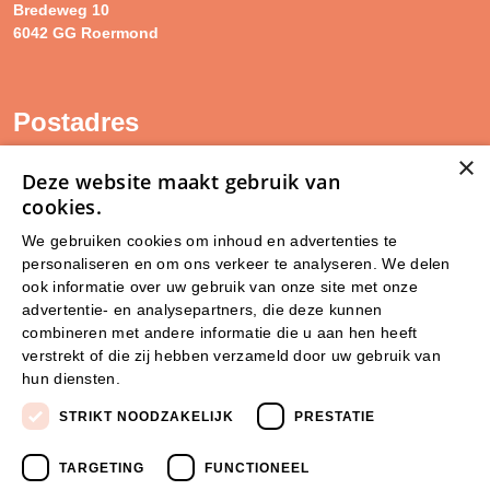
Bredeweg 10
6042 GG Roermond
Postadres
×
SAM Limburg
Deze website maakt gebruik van
Postbus 203
cookies.
6040 AE ROERMOND
We gebruiken cookies om inhoud en advertenties te
personaliseren en om ons verkeer te analyseren. We delen
steunpunt@sam-limburg.nl
ook informatie over uw gebruik van onze site met onze
0475-399281
advertentie- en analysepartners, die deze kunnen
combineren met andere informatie die u aan hen heeft
verstrekt of die zij hebben verzameld door uw gebruik van
hun diensten.
Lees verder
STRIKT NOODZAKELIJK
PRESTATIE
TARGETING
FUNCTIONEEL