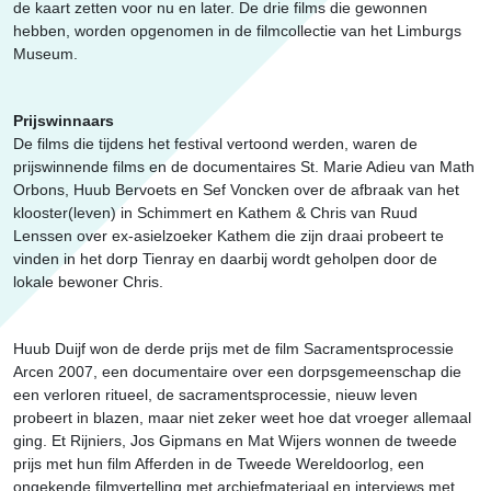
de kaart zetten voor nu en later. De drie films die gewonnen
hebben, worden opgenomen in de filmcollectie van het Limburgs
Museum.
Prijswinnaars
De films die tijdens het festival vertoond werden, waren de
prijswinnende films en de documentaires St. Marie Adieu van Math
Orbons, Huub Bervoets en Sef Voncken over de afbraak van het
klooster(leven) in Schimmert en Kathem & Chris van Ruud
Lenssen over ex-asielzoeker Kathem die zijn draai probeert te
vinden in het dorp Tienray en daarbij wordt geholpen door de
lokale bewoner Chris.
Huub Duijf won de derde prijs met de film Sacramentsprocessie
Arcen 2007, een documentaire over een dorpsgemeenschap die
een verloren ritueel, de sacramentsprocessie, nieuw leven
probeert in blazen, maar niet zeker weet hoe dat vroeger allemaal
ging. Et Rijniers, Jos Gipmans en Mat Wijers wonnen de tweede
prijs met hun film Afferden in de Tweede Wereldoorlog, een
ongekende filmvertelling met archiefmateriaal en interviews met