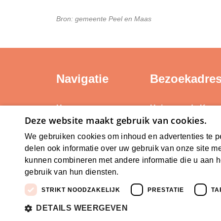
Bron: gemeente Peel en Maas
Navigatie
Bezoekadre
Home
Huis voor de Kuns
Deze website maakt gebruik van cookies.
Weerstand Roerm
Kerntaken
Bredeweg 10
We gebruiken cookies om inhoud en advertenties te p
Actueel
6042 GG Roermon
delen ook informatie over uw gebruik van onze site me
Erfgoedbeleid
kunnen combineren met andere informatie die u aan he
Steunpunten
gebruik van hun diensten.
Lees verder
STRIKT NOODZAKELIJK
PRESTATIE
TA
DETAILS WEERGEVEN
© 2026 SamLimburg |
Maatwerk website
door w