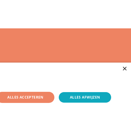
×
ALLES ACCEPTEREN
ALLES AFWIJZEN
Privacyverklaring
Disclaimer
Cookies