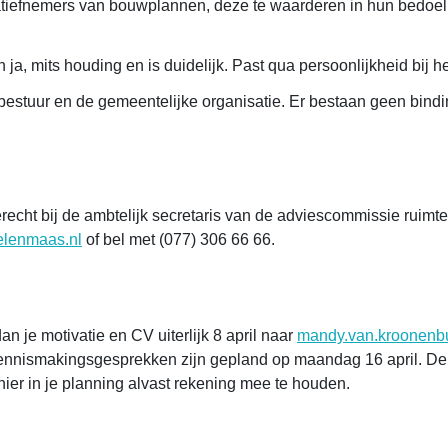
tiatiefnemers van bouwplannen, deze te waarderen in hun bedoel
n ja, mits houding en is duidelijk. Past qua persoonlijkheid bi
estuur en de gemeentelijke organisatie. Er bestaan geen bindin
erecht bij de ambtelijk secretaris van de adviescommissie ruimt
lenmaas.nl
of bel met (077) 306 66 66.
 je motivatie en CV uiterlijk 8 april naar
mandy.van.kroonenb
 kennismakingsgesprekken zijn gepland op maandag 16 april. De
hier in je planning alvast rekening mee te houden.