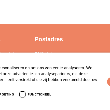
s
Postadres
ten Limburg
SAM Limburg
ond
Postbus 203
6040 AE ROERMOND
ersonaliseren en om ons verkeer te analyseren. We
d
t onze advertentie- en analysepartners, die deze
steunpunt@sam-limburg.nl
n heeft verstrekt of die zij hebben verzameld door uw
0475-399281
RGETING
FUNCTIONEEL
ebmix