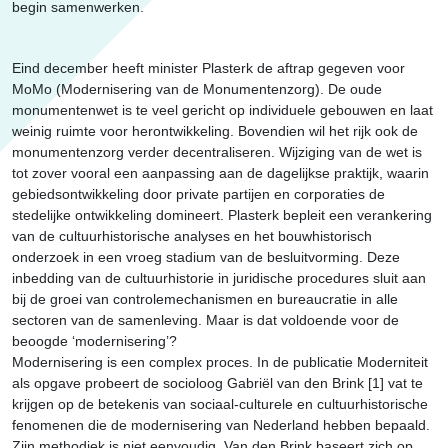
begin samenwerken.
Eind december heeft minister Plasterk de aftrap gegeven voor
MoMo (Modernisering van de Monumentenzorg). De oude
monumentenwet is te veel gericht op individuele gebouwen en laat
weinig ruimte voor herontwikkeling. Bovendien wil het rijk ook de
monumentenzorg verder decentraliseren. Wijziging van de wet is
tot zover vooral een aanpassing aan de dagelijkse praktijk, waarin
gebiedsontwikkeling door private partijen en corporaties de
stedelijke ontwikkeling domineert. Plasterk bepleit een verankering
van de cultuurhistorische analyses en het bouwhistorisch
onderzoek in een vroeg stadium van de besluitvorming. Deze
inbedding van de cultuurhistorie in juridische procedures sluit aan
bij de groei van controlemechanismen en bureaucratie in alle
sectoren van de samenleving. Maar is dat voldoende voor de
beoogde ‘modernisering’?
Modernisering is een complex proces. In de publicatie Moderniteit
als opgave probeert de socioloog Gabriël van den Brink [1] vat te
krijgen op de betekenis van sociaal-culturele en cultuurhistorische
fenomenen die de modernisering van Nederland hebben bepaald.
Zijn methodiek is niet eenvoudig. Van den Brink baseert zich op