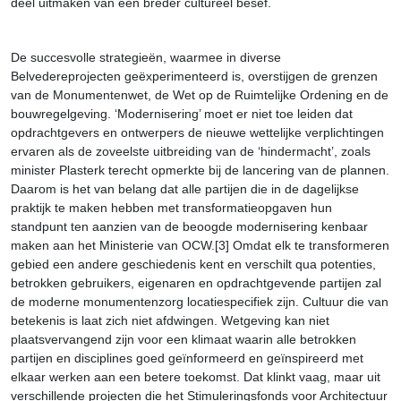
deel uitmaken van een breder cultureel besef.
De succesvolle strategieën, waarmee in diverse
Belvedereprojecten geëxperimenteerd is, overstijgen de grenzen
van de Monumentenwet, de Wet op de Ruimtelijke Ordening en de
bouwregelgeving. ‘Modernisering’ moet er niet toe leiden dat
opdrachtgevers en ontwerpers de nieuwe wettelijke verplichtingen
ervaren als de zoveelste uitbreiding van de ‘hindermacht’, zoals
minister Plasterk terecht opmerkte bij de lancering van de plannen.
Daarom is het van belang dat alle partijen die in de dagelijkse
praktijk te maken hebben met transformatieopgaven hun
standpunt ten aanzien van de beoogde modernisering kenbaar
maken aan het Ministerie van OCW.[3] Omdat elk te transformeren
gebied een andere geschiedenis kent en verschilt qua potenties,
betrokken gebruikers, eigenaren en opdrachtgevende partijen zal
de moderne monumentenzorg locatiespecifiek zijn. Cultuur die van
betekenis is laat zich niet afdwingen. Wetgeving kan niet
plaatsvervangend zijn voor een klimaat waarin alle betrokken
partijen en disciplines goed geïnformeerd en geïnspireerd met
elkaar werken aan een betere toekomst. Dat klinkt vaag, maar uit
verschillende projecten die het Stimuleringsfonds voor Architectuur