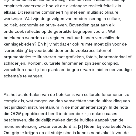
empirisch onderzoek: hoe zit de alledaagse realiteit feitelijk in
elkaar. Dit realisme combineert hij met een multidisciplinaire
werkwijze. Wat zijn de gevolgen van modernisering in cultuur,
politiek, economie en privé-leven. Bovendien gaat aan elk
onderzoek reflectie op de gebruikte begrippen vooraf. Wat
betekenen woorden als regio en cultuur binnen verschillende
kennisgebieden? En hij vindt dat er ook ruimte moet zijn voor de
‘verbeelding’ bij voorbeeld door onderzoeksresultaten of
argumentaties te illustreren met grafieken, foto’s, kaartmateriaal of
schilderijen. Kortom, culturele fenomenen zijn zeer complex,
verschillen naar tijd en plaats en begrip ervan is niet in eenvoudige
schema’s te vangen.
Als het achterhalen van de betekenis van culturele fenomenen zo
complex is, wat mogen we dan verwachten van de uitbreiding van
het juridisch instrumentarium in de monumentenzorg? In de nota
die OCW gepubliceerd heeft in december zijn enkele cases
beschreven, die duidelijk maken dat de huidige aanpak van de
monumentenzorg zwaar verouderd is. [2] Neem bij voorbeeld Artis.
Om grip te krijgen op dit stukje stad is kennis noodzakelijk van de