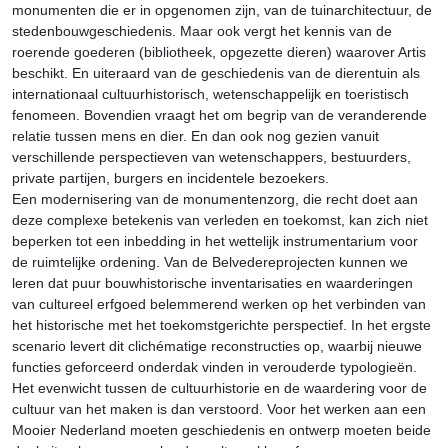
monumenten die er in opgenomen zijn, van de tuinarchitectuur, de
stedenbouwgeschiedenis. Maar ook vergt het kennis van de
roerende goederen (bibliotheek, opgezette dieren) waarover Artis
beschikt. En uiteraard van de geschiedenis van de dierentuin als
internationaal cultuurhistorisch, wetenschappelijk en toeristisch
fenomeen. Bovendien vraagt het om begrip van de veranderende
relatie tussen mens en dier. En dan ook nog gezien vanuit
verschillende perspectieven van wetenschappers, bestuurders,
private partijen, burgers en incidentele bezoekers.
Een modernisering van de monumentenzorg, die recht doet aan
deze complexe betekenis van verleden en toekomst, kan zich niet
beperken tot een inbedding in het wettelijk instrumentarium voor
de ruimtelijke ordening. Van de Belvedereprojecten kunnen we
leren dat puur bouwhistorische inventarisaties en waarderingen
van cultureel erfgoed belemmerend werken op het verbinden van
het historische met het toekomstgerichte perspectief. In het ergste
scenario levert dit clichématige reconstructies op, waarbij nieuwe
functies geforceerd onderdak vinden in verouderde typologieën.
Het evenwicht tussen de cultuurhistorie en de waardering voor de
cultuur van het maken is dan verstoord. Voor het werken aan een
Mooier Nederland moeten geschiedenis en ontwerp moeten beide