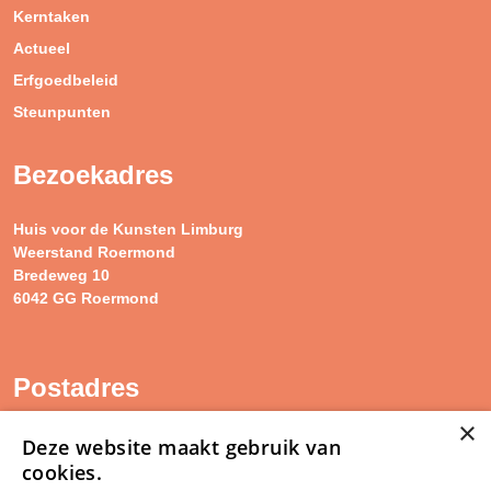
Kerntaken
Actueel
Erfgoedbeleid
Steunpunten
Bezoekadres
Huis voor de Kunsten Limburg
Weerstand Roermond
Bredeweg 10
6042 GG Roermond
Postadres
×
SAM Limburg
Deze website maakt gebruik van
Postbus 203
cookies.
6040 AE ROERMOND