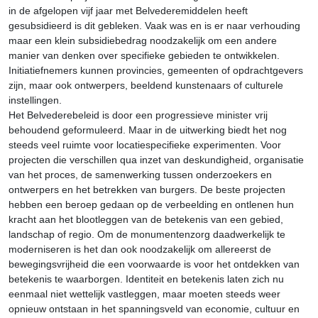
in de afgelopen vijf jaar met Belvederemiddelen heeft
gesubsidieerd is dit gebleken. Vaak was en is er naar verhouding
maar een klein subsidiebedrag noodzakelijk om een andere
manier van denken over specifieke gebieden te ontwikkelen.
Initiatiefnemers kunnen provincies, gemeenten of opdrachtgevers
zijn, maar ook ontwerpers, beeldend kunstenaars of culturele
instellingen.
Het Belvederebeleid is door een progressieve minister vrij
behoudend geformuleerd. Maar in de uitwerking biedt het nog
steeds veel ruimte voor locatiespecifieke experimenten. Voor
projecten die verschillen qua inzet van deskundigheid, organisatie
van het proces, de samenwerking tussen onderzoekers en
ontwerpers en het betrekken van burgers. De beste projecten
hebben een beroep gedaan op de verbeelding en ontlenen hun
kracht aan het blootleggen van de betekenis van een gebied,
landschap of regio. Om de monumentenzorg daadwerkelijk te
moderniseren is het dan ook noodzakelijk om allereerst de
bewegingsvrijheid die een voorwaarde is voor het ontdekken van
betekenis te waarborgen. Identiteit en betekenis laten zich nu
eenmaal niet wettelijk vastleggen, maar moeten steeds weer
opnieuw ontstaan in het spanningsveld van economie, cultuur en