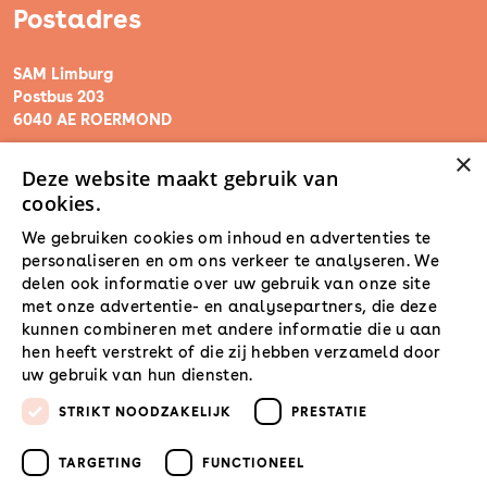
Postadres
SAM Limburg
Postbus 203
6040 AE ROERMOND
×
Deze website maakt gebruik van
steunpunt@sam-limburg.nl
cookies.
0475-399281
We gebruiken cookies om inhoud en advertenties te
personaliseren en om ons verkeer te analyseren. We
delen ook informatie over uw gebruik van onze site
met onze advertentie- en analysepartners, die deze
kunnen combineren met andere informatie die u aan
hen heeft verstrekt of die zij hebben verzameld door
uw gebruik van hun diensten.
Lees verder
STRIKT NOODZAKELIJK
PRESTATIE
TARGETING
FUNCTIONEEL