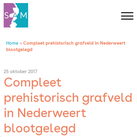
Home
»
Compleet prehistorisch grafveld in Nederweert
Home
blootgelegd
Contact
25 oktober 2017
Compleet
SAM Limburg
prehistorisch grafveld
Actueel
in Nederweert
Overheid
blootgelegd