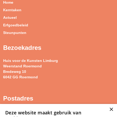
Home
Kerntaken
Actueel
Erfgoedbeleid
Steunpunten
Bezoekadres
Huis voor de Kunsten Limburg
Weerstand Roermond
Bredeweg 10
6042 GG Roermond
Postadres
×
SAM Limburg
Deze website maakt gebruik van
Postbus 203