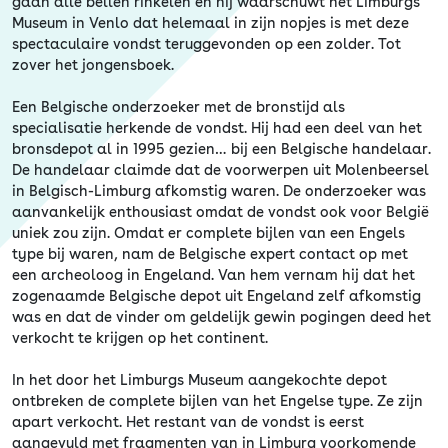
gaan alle bellen rinkelen en hij waarschuwt het Limburgs
Museum in Venlo dat helemaal in zijn nopjes is met deze
spectaculaire vondst teruggevonden op een zolder. Tot
zover het jongensboek.
Een Belgische onderzoeker met de bronstijd als
specialisatie herkende de vondst. Hij had een deel van het
bronsdepot al in 1995 gezien… bij een Belgische handelaar.
De handelaar claimde dat de voorwerpen uit Molenbeersel
in Belgisch-Limburg afkomstig waren. De onderzoeker was
aanvankelijk enthousiast omdat de vondst ook voor België
uniek zou zijn. Omdat er complete bijlen van een Engels
type bij waren, nam de Belgische expert contact op met
een archeoloog in Engeland. Van hem vernam hij dat het
zogenaamde Belgische depot uit Engeland zelf afkomstig
was en dat de vinder om geldelijk gewin pogingen deed het
verkocht te krijgen op het continent.
In het door het Limburgs Museum aangekochte depot
ontbreken de complete bijlen van het Engelse type. Ze zijn
apart verkocht. Het restant van de vondst is eerst
aangevuld met fragmenten van in Limburg voorkomende