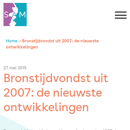
Home
»
Bronstijdvondst uit 2007: de nieuwste
Home
ontwikkelingen
Contact
27 mei 2015
Bronstijdvondst uit
SAM Limburg
2007: de nieuwste
Actueel
ontwikkelingen
Overheid