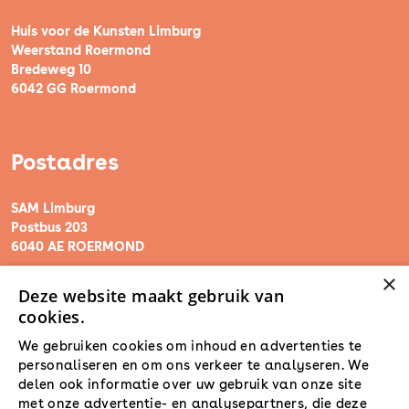
Huis voor de Kunsten Limburg
Weerstand Roermond
Bredeweg 10
6042 GG Roermond
Postadres
SAM Limburg
Postbus 203
6040 AE ROERMOND
×
Deze website maakt gebruik van
steunpunt@sam-limburg.nl
cookies.
0475-399281
We gebruiken cookies om inhoud en advertenties te
personaliseren en om ons verkeer te analyseren. We
delen ook informatie over uw gebruik van onze site
met onze advertentie- en analysepartners, die deze