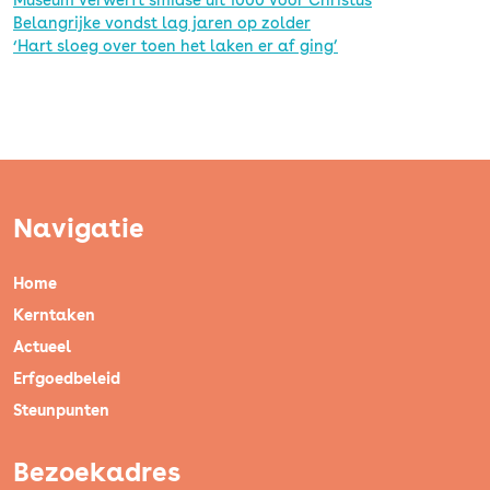
Belangrijke vondst lag jaren op zolder
‘Hart sloeg over toen het laken er af ging’
Navigatie
Home
Kerntaken
Actueel
Erfgoedbeleid
Steunpunten
Bezoekadres