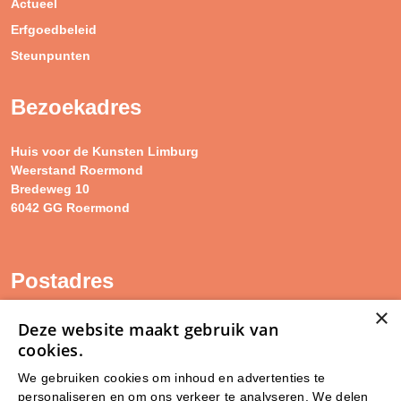
Actueel
Erfgoedbeleid
Steunpunten
Bezoekadres
Huis voor de Kunsten Limburg
Weerstand Roermond
Bredeweg 10
6042 GG Roermond
Postadres
×
SAM Limburg
Deze website maakt gebruik van
Postbus 203
cookies.
6040 AE ROERMOND
We gebruiken cookies om inhoud en advertenties te
personaliseren en om ons verkeer te analyseren. We delen