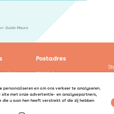
oor: Guido Mauro
s
Postadres
ten Limburg
SAM Limburg
ond
Postbus 203
6040 AE ROERMOND
e personaliseren en om ons verkeer te analyseren.
d
 site met onze advertentie- en analysepartners,
steunpunt@sam-limburg.nl
die u aan hen heeft verstrekt of die zij hebben
0475-399281
verder