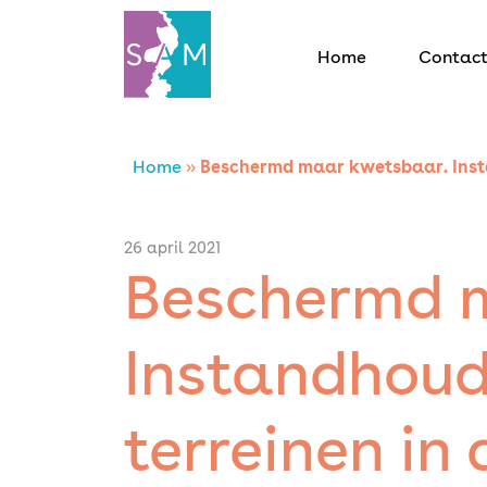
Home
Contac
Home
Home
»
Beschermd maar kwetsbaar. Insta
Contact
26 april 2021
Beschermd 
SAM Limburg
Instandhoud
Actueel
Overheid
terreinen in 