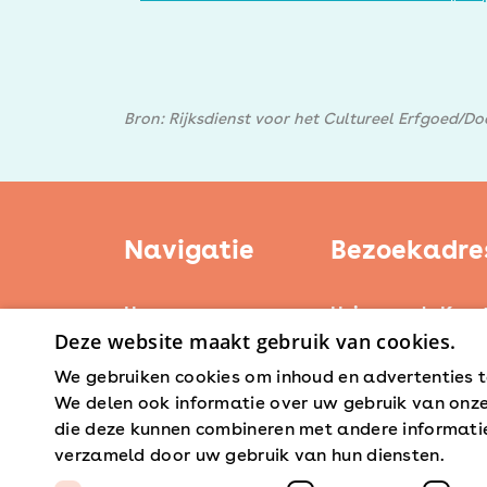
Bron: Rijksdienst voor het Cultureel Erfgoed/D
Navigatie
Bezoekadre
Home
Huis voor de Kuns
Deze website maakt gebruik van cookies.
Weerstand Roerm
Kerntaken
Bredeweg 10
We gebruiken cookies om inhoud en advertenties t
Actueel
6042 GG Roermon
We delen ook informatie over uw gebruik van onze
Erfgoedbeleid
die deze kunnen combineren met andere informatie 
Steunpunten
verzameld door uw gebruik van hun diensten.
Lees 