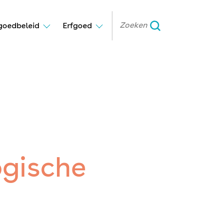
goedbeleid
Erfgoed
ogische