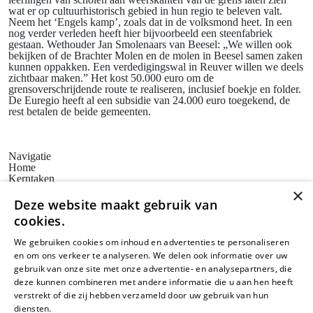
wat er op cultuurhistorisch gebied in hun regio te beleven valt.
Neem het ‘Engels kamp’, zoals dat in de volksmond heet. In een
nog verder verleden heeft hier bijvoorbeeld een steenfabriek
gestaan. Wethouder Jan Smolenaars van Beesel: „We willen ook
bekijken of de Brachter Molen en de molen in Beesel samen zaken
kunnen oppakken. Een verdedigingswal in Reuver willen we deels
zichtbaar maken.” Het kost 50.000 euro om de
grensoverschrijdende route te realiseren, inclusief boekje en folder.
De Euregio heeft al een subsidie van 24.000 euro toegekend, de
rest betalen de beide gemeenten.
Navigatie
Home
Kerntaken
Actueel
×
Erfgoedbeleid
Deze website maakt gebruik van
Steunpunten
cookies.
Bezoekadres
Huis voor de Kunsten Limburg
We gebruiken cookies om inhoud en advertenties te personaliseren
Weerstand Roermond
en om ons verkeer te analyseren. We delen ook informatie over uw
Bredeweg 10
6042 GG Roermond
gebruik van onze site met onze advertentie- en analysepartners, die
Postadres
deze kunnen combineren met andere informatie die u aan hen heeft
SAM Limburg
verstrekt of die zij hebben verzameld door uw gebruik van hun
Postbus 203
diensten.
Lees verder
6040 AE ROERMOND