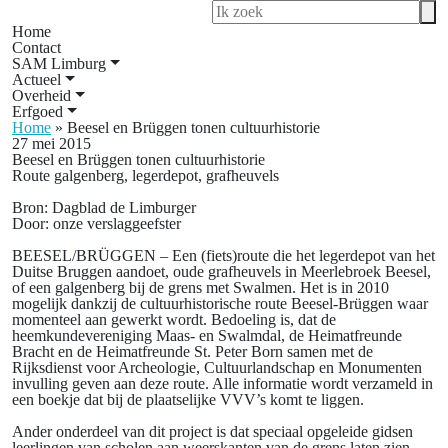
Home
Contact
SAM Limburg
Actueel
Overheid
Erfgoed
Home
»
Beesel en Brüggen tonen cultuurhistorie
27 mei 2015
Beesel en Brüggen tonen cultuurhistorie
Route galgenberg, legerdepot, grafheuvels
Bron: Dagblad de Limburger
Door: onze verslaggeefster
BEESEL/BRÜGGEN – Een (fiets)route die het legerdepot van het
Duitse Bruggen aandoet, oude grafheuvels in Meerlebroek Beesel,
of een galgenberg bij de grens met Swalmen. Het is in 2010
mogelijk dankzij de cultuurhistorische route Beesel-Brüggen waar
momenteel aan gewerkt wordt. Bedoeling is, dat de
heemkundevereniging Maas- en Swalmdal, de Heimatfreunde
Bracht en de Heimatfreunde St. Peter Born samen met de
Rijksdienst voor Archeologie, Cultuurlandschap en Monumenten
invulling geven aan deze route. Alle informatie wordt verzameld in
een boekje dat bij de plaatselijke VVV’s komt te liggen.
Ander onderdeel van dit project is dat speciaal opgeleide gidsen
leerlingen van scholen aan weerskanten van de grens laten zien