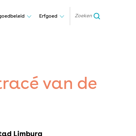
goedbeleid
Erfgoed
tracé van de
stad Limburg