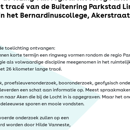
et tracé van de Buitenring Parkstad 
in het Bernardinuscollege, Akerstraat
e toelichting ontvangen:
innen korte termijn een ringweg vormen rondom de regio Par
 als volwaardige discipline meegenomen in het ruimtelijke
et 26 kilometer lange tracé.
, proefsleuvenonderzoek, booronderzoek, geofysisch onde
 leverden een schat aan informatie op. Meest spraakmaken
aar Aken die bij de Locht in is opgegraven. Maar het ond
deleeuwse sporen en mooie vondsten.
evoerde onderzoek zullen op een
eerd worden door Hilde Vanneste,