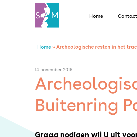
Home
Contac
Home
Home
»
Archeologische resten in het tra
Contact
14 november 2016
Archeologisc
SAM Limburg
Buitenring 
Actueel
Overheid
Graag nodigen wij U uit voo