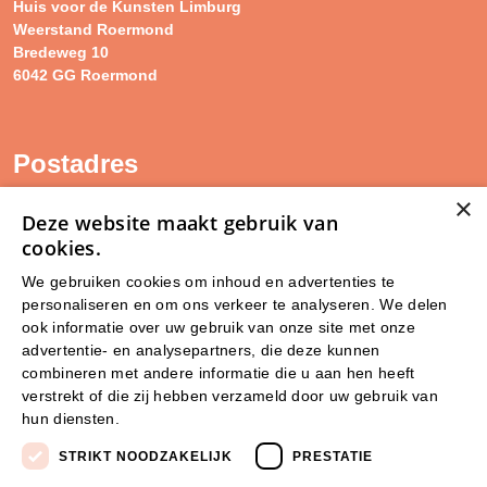
Huis voor de Kunsten Limburg
Weerstand Roermond
Bredeweg 10
6042 GG Roermond
Postadres
×
SAM Limburg
Deze website maakt gebruik van
Postbus 203
cookies.
6040 AE ROERMOND
We gebruiken cookies om inhoud en advertenties te
personaliseren en om ons verkeer te analyseren. We delen
steunpunt@sam-limburg.nl
ook informatie over uw gebruik van onze site met onze
0475-399281
advertentie- en analysepartners, die deze kunnen
combineren met andere informatie die u aan hen heeft
verstrekt of die zij hebben verzameld door uw gebruik van
hun diensten.
Lees verder
STRIKT NOODZAKELIJK
PRESTATIE