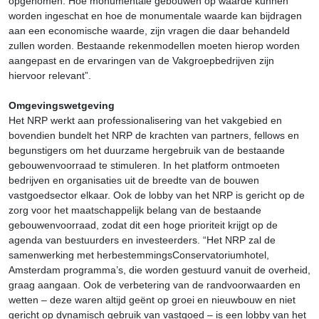
opgenomen. Hoe monumentale gebouwen op waarde kunnen
worden ingeschat en hoe de monumentale waarde kan bijdragen
aan een economische waarde, zijn vragen die daar behandeld
zullen worden. Bestaande rekenmodellen moeten hierop worden
aangepast en de ervaringen van de Vakgroepbedrijven zijn
hiervoor relevant”.
Omgevingswetgeving
Het NRP werkt aan professionalisering van het vakgebied en
bovendien bundelt het NRP de krachten van partners, fellows en
begunstigers om het duurzame hergebruik van de bestaande
gebouwenvoorraad te stimuleren. In het platform ontmoeten
bedrijven en organisaties uit de breedte van de bouwen
vastgoedsector elkaar. Ook de lobby van het NRP is gericht op de
zorg voor het maatschappelijk belang van de bestaande
gebouwenvoorraad, zodat dit een hoge prioriteit krijgt op de
agenda van bestuurders en investeerders. “Het NRP zal de
samenwerking met herbestemmingsConservatoriumhotel,
Amsterdam programma’s, die worden gestuurd vanuit de overheid,
graag aangaan. Ook de verbetering van de randvoorwaarden en
wetten – deze waren altijd geënt op groei en nieuwbouw en niet
gericht op dynamisch gebruik van vastgoed – is een lobby van het